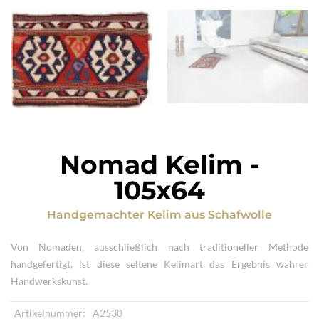
Nomad Kelim
-
105x64
Handgemachter Kelim
aus
Schafwolle
Von Nomaden, ausschließlich nach traditioneller Methode
handgefertigt, ist diese seltene Kelimart das Ergebnis wahrer
Handwerkskunst.
Artikelnummer:
A2530