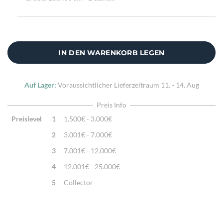
IN DEN WARENKORB LEGEN
Auf Lager:
Voraussichtlicher Lieferzeitraum
11. - 14. Aug
Preis Info
Preislevel
1
1.500€ - 3.000€
2
3.001€ - 7.000€
3
7.001€ - 12.000€
4
12.001€ - 25.000€
5
Collector