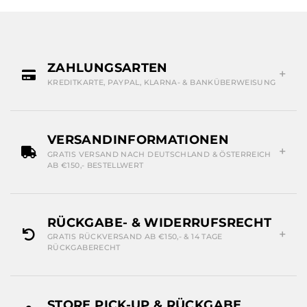
ZAHLUNGSARTEN
KREDITKARTE, PAYPAL, KLARNA- & BANKÜBERWEISUNG
VERSANDINFORMATIONEN
GRATIS VERSAND NACH DEUTSCHLAND & ÖSTERREICH
AB €150,- BESTELLWERT
RÜCKGABE- & WIDERRUFSRECHT
GRATIS RÜCKVERSAND AB €150,- & 14 TAGE
RÜCKGABERECHT
STORE PICK-UP & RÜCKGABE