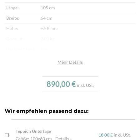
Länge:
105 cm
Breite:
64 cm
Höhe:
+/- 8 mm
Gewicht:
2,00 kg
Herkunftsland:
Iran
Flor:
Schafwolle
Mehr Details
Kette:
Schafwolle
Alter:
Halbantik
890,00 €
inkl. USt.
Verarbeitung:
Sehr fein per Hand gewebt
Highlights:
Klassisches Kelimmotiv, Natürliche Schafwolle,
Traditionell handgewebt
Wir empfehlen passend dazu:
Teppich Unterlage
18,00 €
inkl. USt.
Größe: 100x60 cm
Details...