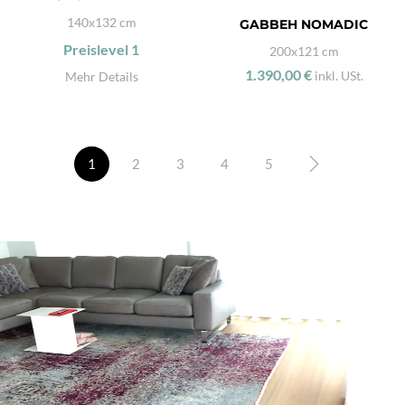
140x132 cm
GABBEH NOMADIC
Preislevel
1
200x121 cm
1.390,00 €
inkl. USt.
Mehr Details
1
2
3
4
5