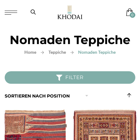
Nomaden Teppiche
Home
Teppiche
Nomaden Teppiche
FILTER
In
abst
Reih