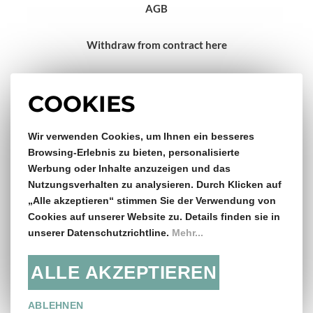
AGB
Withdraw from contract here
Impressum
COOKIES
Wir verwenden Cookies, um Ihnen ein besseres
Gratis Versand & Rückversand
Browsing-Erlebnis zu bieten, personalisierte
Werbung oder Inhalte anzuzeigen und das
ab €150,- Bestellwert
Nutzungsverhalten zu analysieren. Durch Klicken auf
„Alle akzeptieren“ stimmen Sie der Verwendung von
14 Tage Rückgaberecht
Cookies auf unserer Website zu. Details finden sie in
unserer Datenschutzrichtline.
Mehr...
ALLE AKZEPTIEREN
Folge uns:
ABLEHNEN