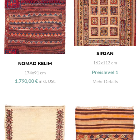
SIRJAN
162x113 cm
NOMAD KELIM
Preislevel
1
174x91 cm
1.790,00 €
inkl. USt.
Mehr Details