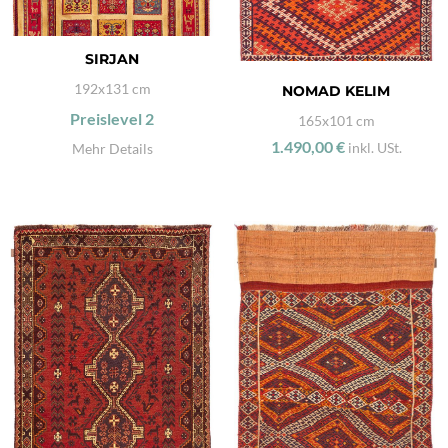
SIRJAN
192x131 cm
NOMAD KELIM
Preislevel
2
165x101 cm
1.490,00 €
inkl. USt.
Mehr Details