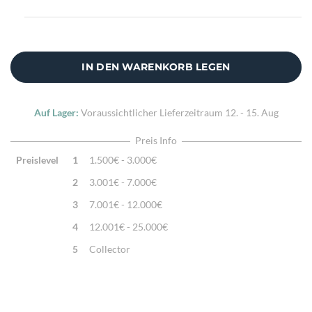
IN DEN WARENKORB LEGEN
Auf Lager:
Voraussichtlicher Lieferzeitraum
12. - 15. Aug
Preis Info
Preislevel
1
1.500€ - 3.000€
2
3.001€ - 7.000€
3
7.001€ - 12.000€
4
12.001€ - 25.000€
5
Collector