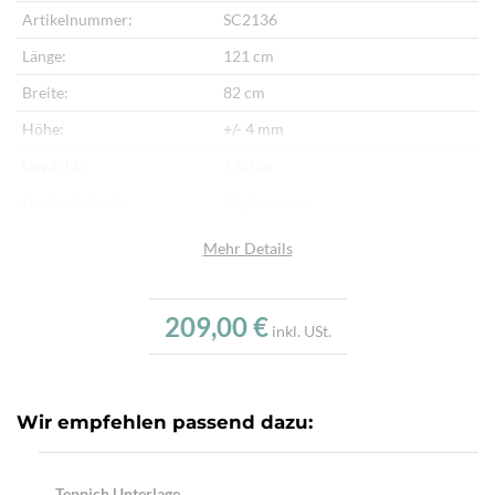
Artikelnummer:
SC2136
Länge:
121 cm
Breite:
82 cm
Höhe:
+/- 4 mm
Gewicht:
1,50 kg
Herkunftsland:
Afghanistan
Flor:
Schafwolle
Mehr Details
Kette:
Schafwolle
Alter:
Neu
209,00 €
inkl. USt.
Verarbeitung:
Handgewebt
Highlights:
Handgewebter Kelim
Wir empfehlen passend dazu:
Teppich Unterlage