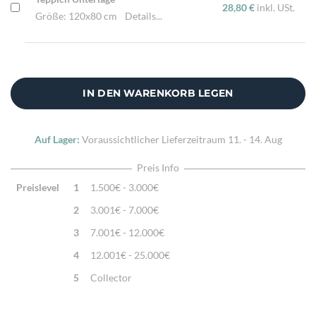
28,80 €
inkl. USt.
Größe: 120x80 cm
Details...
IN DEN WARENKORB LEGEN
Auf Lager:
Voraussichtlicher Lieferzeitraum
11. - 14. Aug
Preis Info
Preislevel
1
1.500€ - 3.000€
2
3.001€ - 7.000€
3
7.001€ - 12.000€
4
12.001€ - 25.000€
5
Collector