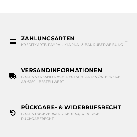
ZAHLUNGSARTEN
KREDITKARTE, PAYPAL, KLARNA- & BANKÜBERWEISUNG
VERSANDINFORMATIONEN
GRATIS VERSAND NACH DEUTSCHLAND & ÖSTERREICH
AB €150,- BESTELLWERT
RÜCKGABE- & WIDERRUFSRECHT
GRATIS RÜCKVERSAND AB €150,- & 14 TAGE
RÜCKGABERECHT