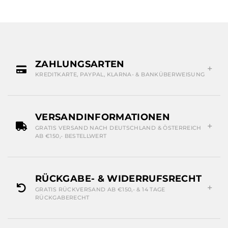
ZAHLUNGSARTEN
KREDITKARTE, PAYPAL, KLARNA- & BANKÜBERWEISUNG
VERSANDINFORMATIONEN
GRATIS VERSAND NACH DEUTSCHLAND & ÖSTERREICH
AB €150,- BESTELLWERT
RÜCKGABE- & WIDERRUFSRECHT
GRATIS RÜCKVERSAND AB €150,- & 14 TAGE
RÜCKGABERECHT