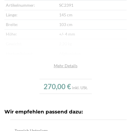
Artikelnummer:
SC2391
Länge:
145 cm
Breite:
103 cm
Höhe:
+/- 4 mm
Gewicht:
2,20 kg
Herkunftsland:
Afghanistan
Flor:
Schafwolle
Mehr Details
Kette:
Schafwolle
Alter:
Neu
270,00 €
inkl. USt.
Verarbeitung:
Handgewebt
Highlights:
Handgewebter Kelim
Wir empfehlen passend dazu:
Teppich Unterlage