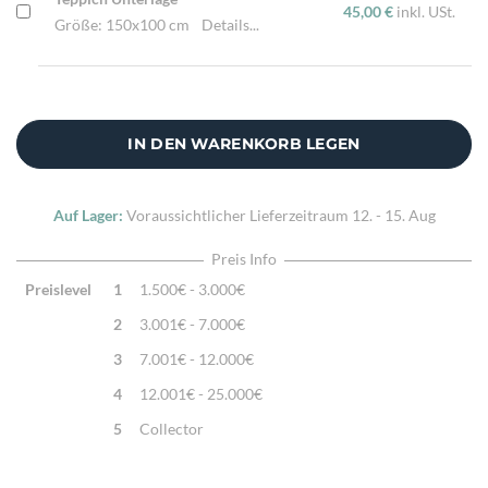
45,00 €
inkl. USt.
Größe: 150x100 cm
Details...
IN DEN WARENKORB LEGEN
Auf Lager:
Voraussichtlicher Lieferzeitraum
12. - 15. Aug
Preis Info
Preislevel
1
1.500€ - 3.000€
2
3.001€ - 7.000€
3
7.001€ - 12.000€
4
12.001€ - 25.000€
5
Collector