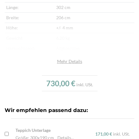
Länge:
302 cm
Breite:
206 cm
Höhe:
+/- 4 mm
Gewicht:
6,20 kg
Herkunftsland:
Afghanistan
Flor:
Schafwolle
Mehr Details
Kette:
Schafwolle
Alter:
Neu
730,00 €
inkl. USt.
Verarbeitung:
Sehr fein per Hand gewebt
Wir empfehlen passend dazu:
Teppich Unterlage
171,00 €
inkl. USt.
Größe: 300x190 cm
Details...