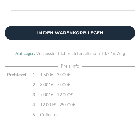
IN DEN WARENKORB LEGEN
Auf Lager:
Voraussichtlicher Lieferzeitraum
13. - 16. Aug
Preis Info
Preislevel
1
1.500€ - 3.000€
2
3.001€ - 7.000€
3
7.001€ - 12.000€
4
12.001€ - 25.000€
5
Collector