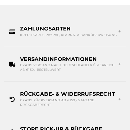
ZAHLUNGSARTEN
KREDITKARTE, PAYPAL, KLARNA- & BANKÜBERWEISUNG
VERSANDINFORMATIONEN
GRATIS VERSAND NACH DEUTSCHLAND & ÖSTERREICH
AB €150,- BESTELLWERT
RÜCKGABE- & WIDERRUFSRECHT
GRATIS RÜCKVERSAND AB €150,- & 14 TAGE
RÜCKGABERECHT
STORE PICK-UP & RÜCKGABE