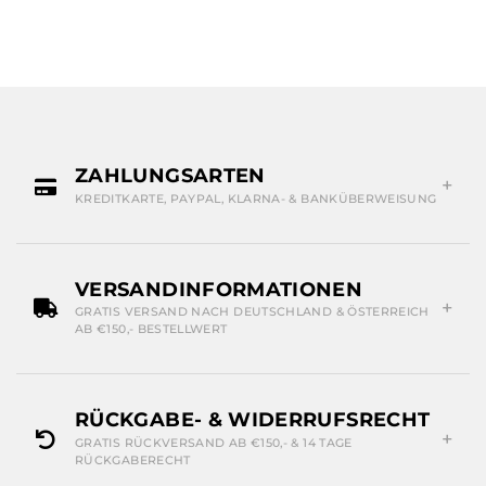
ZAHLUNGSARTEN
KREDITKARTE, PAYPAL, KLARNA- & BANKÜBERWEISUNG
VERSANDINFORMATIONEN
GRATIS VERSAND NACH DEUTSCHLAND & ÖSTERREICH
AB €150,- BESTELLWERT
RÜCKGABE- & WIDERRUFSRECHT
GRATIS RÜCKVERSAND AB €150,- & 14 TAGE
RÜCKGABERECHT