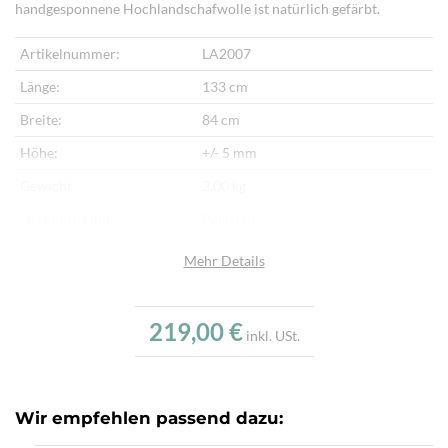
handgesponnene Hochlandschafwolle ist natürlich gefärbt.
Artikelnummer:
LA2007
Länge:
133 cm
Breite:
84 cm
Höhe:
+/- 5 mm
Gewicht:
2,00 kg
Herkunftsland:
Pakistan
Flor:
Schafwolle
Mehr Details
Kette:
Schafwolle
Alter:
Neu
219,00 €
inkl. USt.
Verarbeitung:
Handgewebt
Highlights:
Handgewebter Kelim
Wir empfehlen passend dazu: