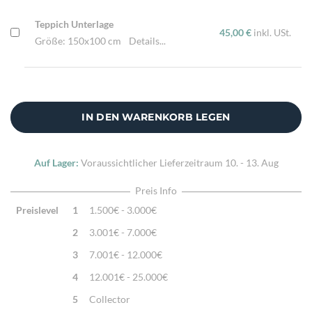
Teppich Unterlage
45,00 €
inkl. USt.
Größe: 150x100 cm
Details...
IN DEN WARENKORB LEGEN
Auf Lager:
Voraussichtlicher Lieferzeitraum
10. - 13. Aug
Preis Info
Preislevel
1
1.500€ - 3.000€
2
3.001€ - 7.000€
3
7.001€ - 12.000€
4
12.001€ - 25.000€
5
Collector