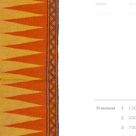
Höhe:
+/-
Gewicht:
4,0
Herkunftsland:
Ira
Flor:
Sch
Kette:
Sch
Alter:
Ne
Verarbeitung:
Seh
Highlights:
Kla
han
Preislevel
1
1.5
2
3.0
3
7.0