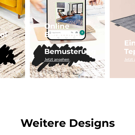
Online
ol
Beratung
&
Ei
Bemusterung
Te
Jetzt ansehen
Jetzt
Weitere Designs