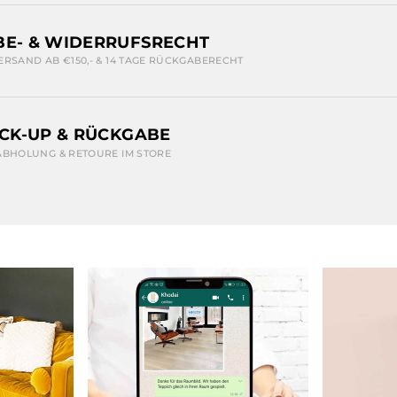
E- & WIDERRUFSRECHT
ERSAND AB €150,- & 14 TAGE RÜCKGABERECHT
ICK-UP & RÜCKGABE
ABHOLUNG & RETOURE IM STORE