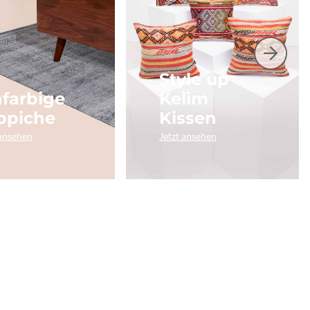
Style up
nfarbige
Kelim
ppiche
Kissen
 ansehen
Jetzt ansehen