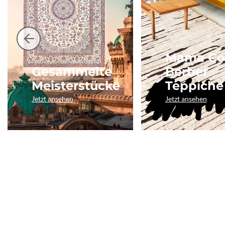
Mama Co
Gesammelte
Berber
Meisterstücke
Teppiche
Jetzt ansehen
Jetzt ansehen