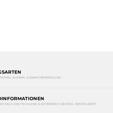
GSARTEN
 PAYPAL, KLARNA- & BANKÜBERWEISUNG
DINFORMATIONEN
ND NACH DEUTSCHLAND & ÖSTERREICH AB €150,- BESTELLWERT