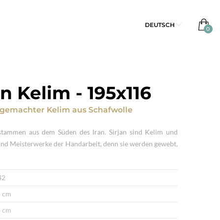
DEUTSCH
an Kelim
-
195x116
gemachter Kelim
aus
Schafwolle
stammen aus dem Süden des Iran. Sirjan sind Kelim und
sind Meisterwerke der Handarbeit, denn sie werden gewebt,
42
 cm
 cm