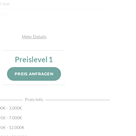
 5 mm
0 kg
n
afwolle
Mehr Details
afwolle
u
Preislevel
1
r fein per Hand gewebt & bestickt
PREIS ANFRAGEN
ssisches Kelimmotiv, Natürliche Schafwolle, Traditionell
dgewebt
Preis Info
00€ - 3.000€
01€ - 7.000€
01€ - 12.000€