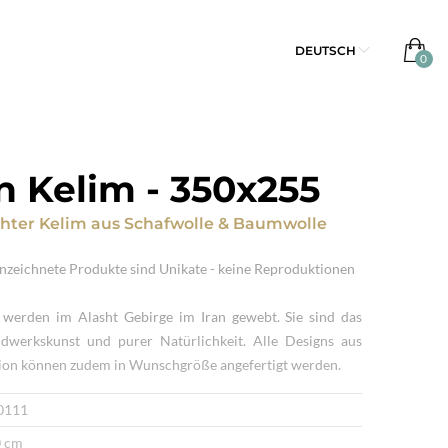
DEUTSCH
n Kelim
-
350x255
ter Kelim
aus
Schafwolle & Baumwolle
zeichnete Produkte sind Unikate - keine Reproduktionen
werden im Alasht Gebirge im Iran gewebt. Sie sind das
dwerkskunst und purer Natürlichkeit. Alle Designs aus
tion können zudem in Wunschgröße angefertigt werden.
0111
 cm