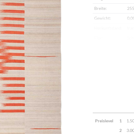
Breite:
255
Gewicht:
0,0
Herkunftsland:
Ira
Flor:
Sch
Kette:
Ba
Alter:
Ne
Verarbeitung:
Seh
Highlights:
Mit
Han
Preislevel
1
1.5
2
3.0