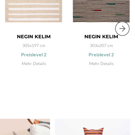
NEGIN KELIM
NEGIN KELIM
305x197 cm
303x207 cm
Preislevel
2
Preislevel
2
Mehr Details
Mehr Details