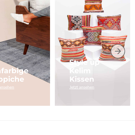
Style up
nfarbige
Kelim
ppiche
Kissen
 ansehen
Jetzt ansehen