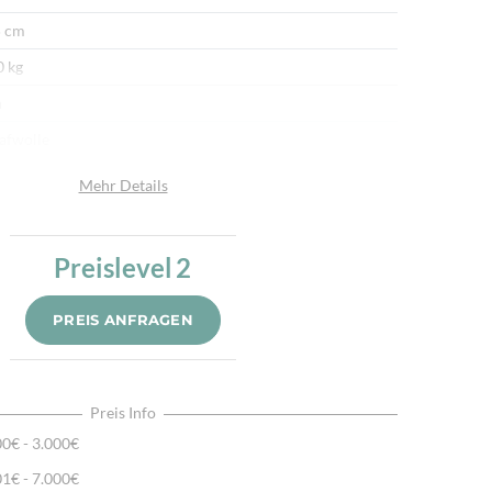
 cm
0 kg
n
afwolle
umwolle
Mehr Details
u
r fein per Hand gewebt
Preislevel
2
 reinen Naturfarben gefärbt, Traditionelle Bahnentechnik,
dgesponnene Hochlandschafwolle
PREIS ANFRAGEN
Preis Info
00€ - 3.000€
01€ - 7.000€