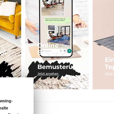
Online
ol
Beratung
&
Ei
Bemusterung
Te
Jetzt ansehen
Jetzt
wsing-
halte