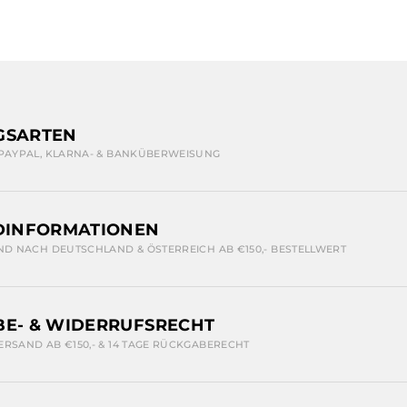
GSARTEN
 PAYPAL, KLARNA- & BANKÜBERWEISUNG
DINFORMATIONEN
ND NACH DEUTSCHLAND & ÖSTERREICH AB €150,- BESTELLWERT
E- & WIDERRUFSRECHT
ERSAND AB €150,- & 14 TAGE RÜCKGABERECHT