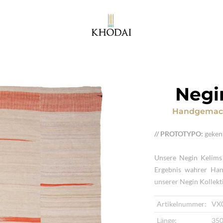
Negi
Handgemach
// PROTOTYPO:
gekenn
Unsere Negin Kelims 
Ergebnis wahrer Han
unserer Negin Kollek
Artikelnummer:
VX
Länge:
350