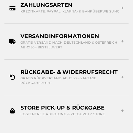
ZAHLUNGSARTEN
KREDITKARTE, PAYPAL, KLARNA- & BANKÜBERWEISUNG
VERSANDINFORMATIONEN
GRATIS VERSAND NACH DEUTSCHLAND & ÖSTERREICH
AB €150,- BESTELLWERT
RÜCKGABE- & WIDERRUFSRECHT
GRATIS RÜCKVERSAND AB €150,- & 14 TAGE
RÜCKGABERECHT
STORE PICK-UP & RÜCKGABE
KOSTENFREIE ABHOLUNG & RETOURE IM STORE