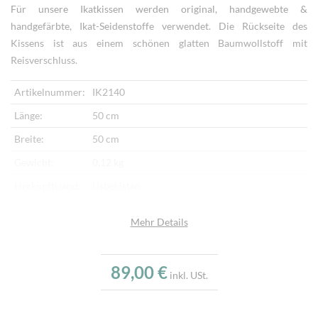
Für unsere Ikatkissen werden original, handgewebte &
handgefärbte, Ikat-Seidenstoffe verwendet. Die Rückseite des
Kissens ist aus einem schönen glatten Baumwollstoff mit
Reisverschluss.
Artikelnummer:
IK2140
Länge:
50 cm
Breite:
50 cm
Gewicht:
0,12 kg
Herkunftsland:
Usbekistan
Vorderseite:
Ikat Seide
Mehr Details
Rückseite:
Baumwollstoff
Verarbeitung:
Handgewebt
89,00 €
inkl. USt.
Highlights:
Kissen aus weichem Seidensamt, Originaler
Ikatstoff, Handgefärbt und handgewebt