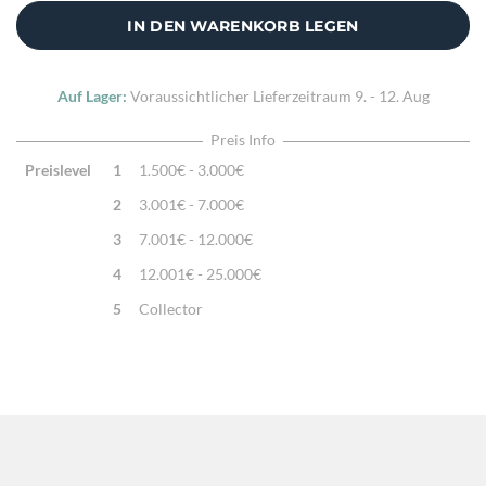
Zusatzinfo:
Kissenhülle ohne Füllung
IN DEN WARENKORB LEGEN
Auf Lager:
Voraussichtlicher Lieferzeitraum
9. - 12. Aug
Preis Info
Preislevel
1
1.500€ - 3.000€
2
3.001€ - 7.000€
3
7.001€ - 12.000€
4
12.001€ - 25.000€
5
Collector