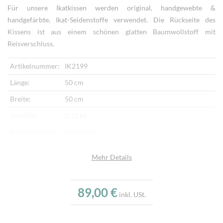
Für unsere Ikatkissen werden original, handgewebte &
handgefärbte, Ikat-Seidenstoffe verwendet. Die Rückseite des
Kissens ist aus einem schönen glatten Baumwollstoff mit
Reisverschluss.
Artikelnummer:
IK2199
Länge:
50 cm
Breite:
50 cm
Gewicht:
0,12 kg
Herkunftsland:
Usbekistan
Vorderseite:
Ikat Seide
Mehr Details
Rückseite:
Baumwollstoff
Verarbeitung:
Handgewebt
89,00 €
inkl. USt.
Highlights:
Kissen aus weichem Seidensamt, Originaler
Ikatstoff, Handgefärbt und handgewebt