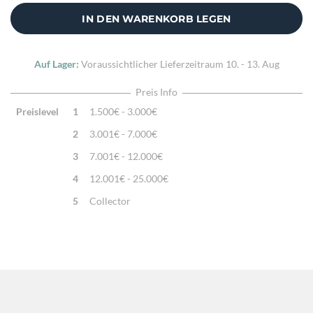
Zusatzinfo:
Kissenhülle ohne Füllung
IN DEN WARENKORB LEGEN
Auf Lager:
Voraussichtlicher Lieferzeitraum
10. - 13. Aug
Preis Info
Preislevel
1
1.500€ - 3.000€
2
3.001€ - 7.000€
3
7.001€ - 12.000€
4
12.001€ - 25.000€
5
Collector