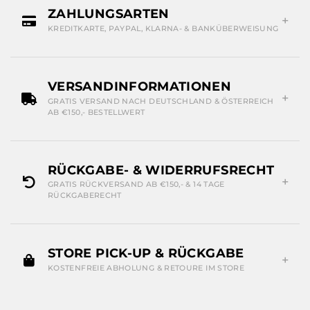
ZAHLUNGSARTEN
KREDITKARTE, PAYPAL, KLARNA- & BANKÜBERWEISUNG
VERSANDINFORMATIONEN
GRATIS VERSAND NACH DEUTSCHLAND & ÖSTERREICH
AB €150,- BESTELLWERT
RÜCKGABE- & WIDERRUFSRECHT
GRATIS RÜCKVERSAND AB €150,- & 14 TAGE
RÜCKGABERECHT
STORE PICK-UP & RÜCKGABE
KOSTENFREIE ABHOLUNG & RETOURE IM STORE