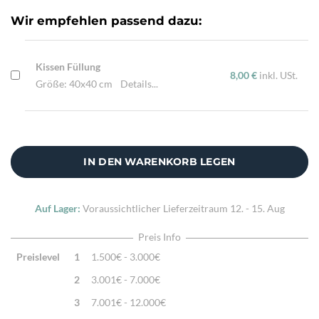
Zusatzinfo:
Kissenhülle ohne Füllung
Wir empfehlen passend dazu:
Kissen Füllung
8,00 €
inkl. USt.
Größe: 40x40 cm
Details...
IN DEN WARENKORB LEGEN
Auf Lager:
Voraussichtlicher Lieferzeitraum
12. - 15. Aug
Preis Info
Preislevel
1
1.500€ - 3.000€
2
3.001€ - 7.000€
3
7.001€ - 12.000€