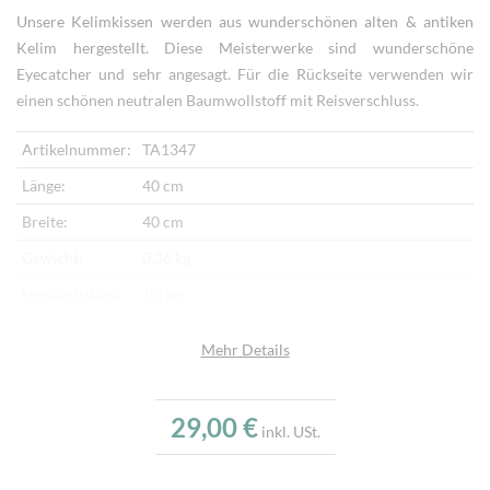
Unsere Kelimkissen werden aus wunderschönen alten & antiken
Kelim hergestellt. Diese Meisterwerke sind wunderschöne
Eyecatcher und sehr angesagt. Für die Rückseite verwenden wir
einen schönen neutralen Baumwollstoff mit Reisverschluss.
Artikelnummer:
TA1347
Länge:
40 cm
Breite:
40 cm
Gewicht:
0,36 kg
Herkunftsland:
Türkei
Vorderseite:
Kelim
Mehr Details
Rückseite:
Baumwollstoff
Verarbeitung:
Handgewebt, Handbestickt
29,00 €
inkl. USt.
Highlights:
Klassisches Kelimmotiv, Handgewebter Kelim,
Sehr feine Webtechnik