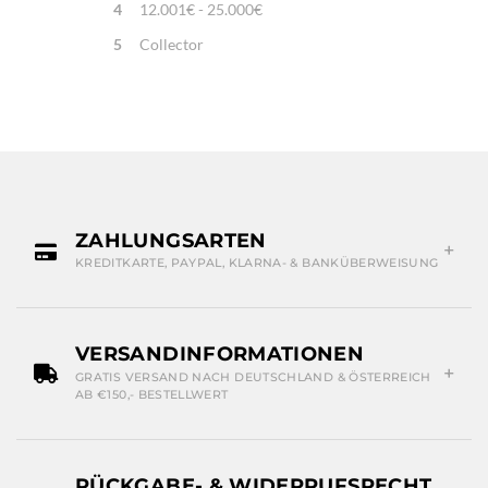
4
12.001€ - 25.000€
5
Collector
ZAHLUNGSARTEN
KREDITKARTE, PAYPAL, KLARNA- & BANKÜBERWEISUNG
VERSANDINFORMATIONEN
GRATIS VERSAND NACH DEUTSCHLAND & ÖSTERREICH
AB €150,- BESTELLWERT
RÜCKGABE- & WIDERRUFSRECHT