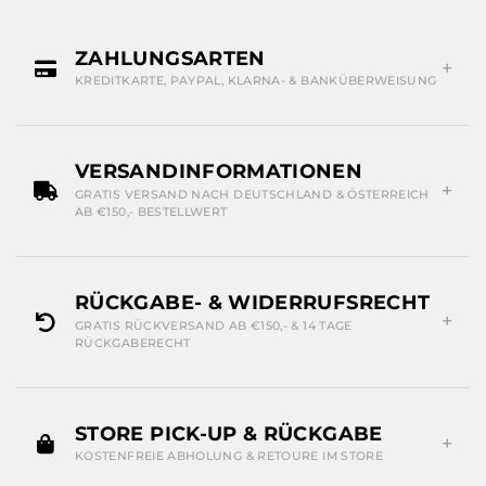
ZAHLUNGSARTEN
KREDITKARTE, PAYPAL, KLARNA- & BANKÜBERWEISUNG
VERSANDINFORMATIONEN
GRATIS VERSAND NACH DEUTSCHLAND & ÖSTERREICH
AB €150,- BESTELLWERT
RÜCKGABE- & WIDERRUFSRECHT
GRATIS RÜCKVERSAND AB €150,- & 14 TAGE
RÜCKGABERECHT
STORE PICK-UP & RÜCKGABE
KOSTENFREIE ABHOLUNG & RETOURE IM STORE