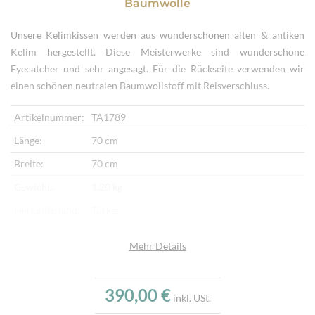
Baumwolle
Unsere Kelimkissen werden aus wunderschönen alten & antiken
Kelim hergestellt. Diese Meisterwerke sind wunderschöne
Eyecatcher und sehr angesagt. Für die Rückseite verwenden wir
einen schönen neutralen Baumwollstoff mit Reisverschluss.
Artikelnummer:
TA1789
Länge:
70 cm
Breite:
70 cm
Gewicht:
1,20 kg
Herkunftsland:
Türkei
Vorderseite:
Kelim
Mehr Details
Rückseite:
Baumwollstoff
Verarbeitung:
Handgewebt, Handbestickt
390,00 €
inkl. USt.
Highlights:
Klassisches Kelimmotiv, Handgewebter Kelim,