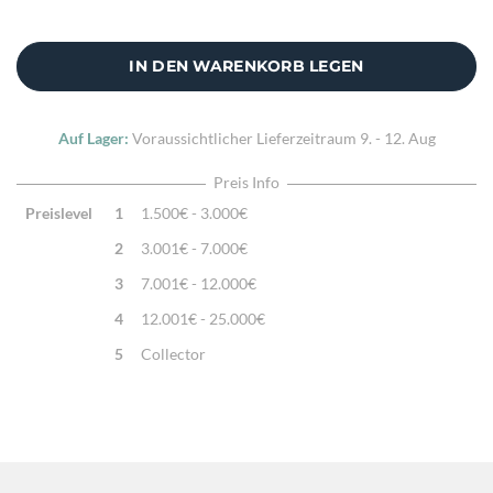
Sehr feine Webtechnik
Zusatzinfo:
Kissenhülle ohne Füllung
IN DEN WARENKORB LEGEN
Auf Lager:
Voraussichtlicher Lieferzeitraum
9. - 12. Aug
Preis Info
Preislevel
1
1.500€ - 3.000€
2
3.001€ - 7.000€
3
7.001€ - 12.000€
4
12.001€ - 25.000€
5
Collector