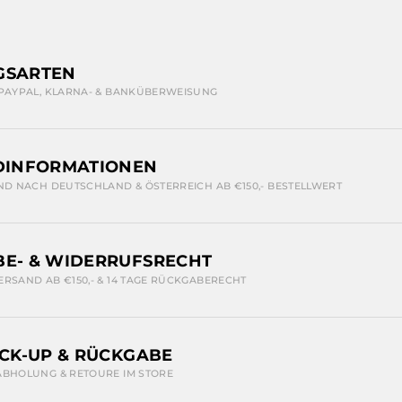
GSARTEN
 PAYPAL, KLARNA- & BANKÜBERWEISUNG
DINFORMATIONEN
ND NACH DEUTSCHLAND & ÖSTERREICH AB €150,- BESTELLWERT
E- & WIDERRUFSRECHT
ERSAND AB €150,- & 14 TAGE RÜCKGABERECHT
ICK-UP & RÜCKGABE
ABHOLUNG & RETOURE IM STORE