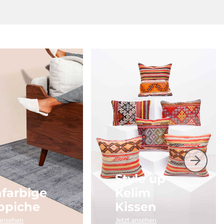
Style up
nfarbige
Kelim
ppiche
Kissen
 ansehen
Jetzt ansehen