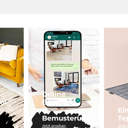
Online
ol
Beratung
&
Ei
Bemusterung
Te
Jetzt ansehen
Jetzt