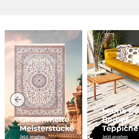
Mama Co
Gesammelte
Berber
Meisterstücke
Teppiche
Jetzt ansehen
Jetzt ansehen