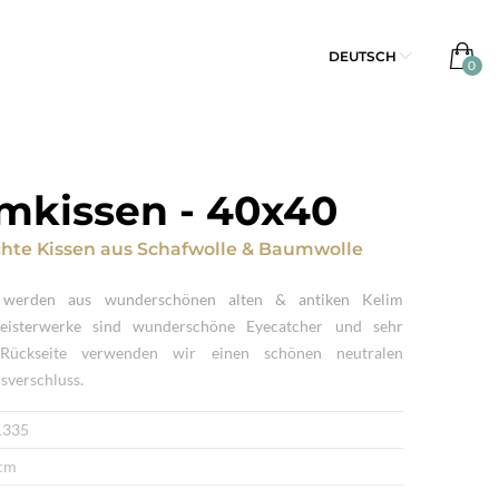
DEUTSCH
imkissen
-
40x40
te Kissen
aus
Schafwolle & Baumwolle
n werden aus wunderschönen alten & antiken Kelim
Meisterwerke sind wunderschöne Eyecatcher und sehr
 Rückseite verwenden wir einen schönen neutralen
sverschluss.
1335
cm