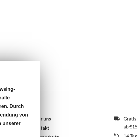
wsing-
halte
ren. Durch
rwendung von
Über uns
Gratis
n unserer
ab €15
Kontakt
14 Ta
Datenschutz