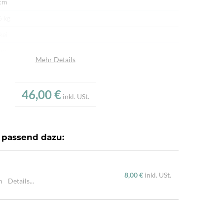
cm
6 kg
kei
im
Mehr Details
mwollstoff
dgewebt, Handbestickt
46,00 €
inkl. USt.
ssisches Kelimmotiv, Handgewebter Kelim, Sehr feine
technik
senhülle ohne Füllung
 passend dazu:
8,00 €
inkl. USt.
cm
Details...