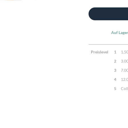
Auf Lager
Preislevel
1
1.5
2
3.0
3
7.0
4
12.
5
Col