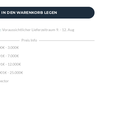
IN DEN WARENKORB LEGEN
:
Voraussichtlicher Lieferzeitraum
9. - 12. Aug
Preis Info
00€ - 3.000€
01€ - 7.000€
01€ - 12.000€
001€ - 25.000€
lector