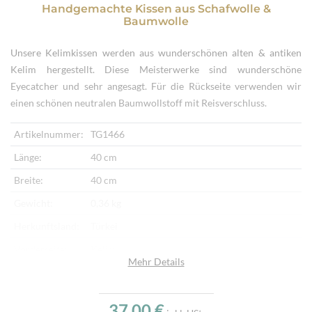
Handgemachte Kissen
aus
Schafwolle &
Baumwolle
Unsere Kelimkissen werden aus wunderschönen alten & antiken
Kelim hergestellt. Diese Meisterwerke sind wunderschöne
Eyecatcher und sehr angesagt. Für die Rückseite verwenden wir
einen schönen neutralen Baumwollstoff mit Reisverschluss.
Artikelnummer:
TG1466
Länge:
40 cm
Breite:
40 cm
Gewicht:
0,36 kg
Herkunftsland:
Türkei
Vorderseite:
Kelim
Mehr Details
Rückseite:
Baumwollstoff
Verarbeitung:
Handgewebt, Handbestickt
37,00 €