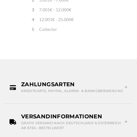
3
7.001€ - 12.000€
4
12.001€ - 25.000€
5
Collector
ZAHLUNGSARTEN
KREDITKARTE, PAYPAL, KLARNA- & BANKÜBERWEISUNG
VERSANDINFORMATIONEN
GRATIS VERSAND NACH DEUTSCHLAND & ÖSTERREICH
AB €150,- BESTELLWERT