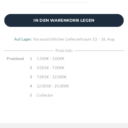
Sehr feine Webtechnik
Zusatzinfo:
Kissenhülle ohne Füllung
IN DEN WARENKORB LEGEN
Auf Lager:
Voraussichtlicher Lieferzeitraum
13. - 16. Aug
Preis Info
Preislevel
1
1.500€ - 3.000€
2
3.001€ - 7.000€
3
7.001€ - 12.000€
4
12.001€ - 25.000€
5
Collector