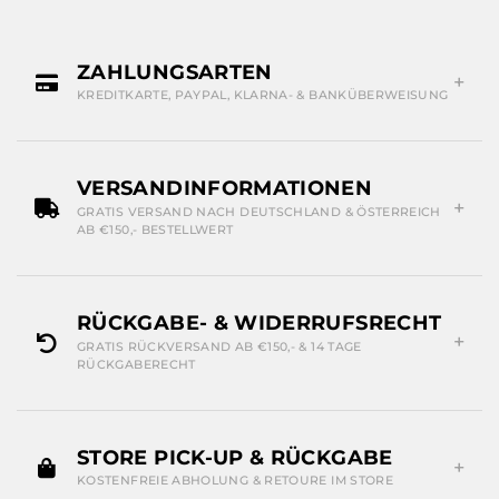
ZAHLUNGSARTEN
KREDITKARTE, PAYPAL, KLARNA- & BANKÜBERWEISUNG
VERSANDINFORMATIONEN
GRATIS VERSAND NACH DEUTSCHLAND & ÖSTERREICH
AB €150,- BESTELLWERT
RÜCKGABE- & WIDERRUFSRECHT
GRATIS RÜCKVERSAND AB €150,- & 14 TAGE
RÜCKGABERECHT
STORE PICK-UP & RÜCKGABE
KOSTENFREIE ABHOLUNG & RETOURE IM STORE