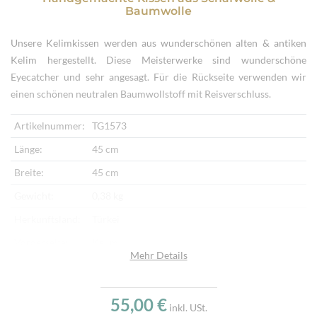
Baumwolle
Unsere Kelimkissen werden aus wunderschönen alten & antiken
Kelim hergestellt. Diese Meisterwerke sind wunderschöne
Eyecatcher und sehr angesagt. Für die Rückseite verwenden wir
einen schönen neutralen Baumwollstoff mit Reisverschluss.
Artikelnummer:
TG1573
Länge:
45 cm
Breite:
45 cm
Gewicht:
0,38 kg
Herkunftsland:
Türkei
Vorderseite:
Kelim
Mehr Details
Rückseite:
Baumwollstoff
Verarbeitung:
Handgewebt, Handbestickt
55,00 €
inkl. USt.
Highlights:
Klassisches Kelimmotiv, Handgewebter Kelim,