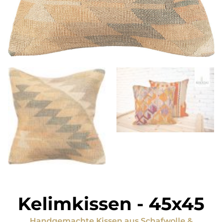
Kelimkissen
-
45x45
Handgemachte Kissen
aus
Schafwolle &