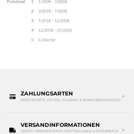
Preislevel
1
1.500€ - 3.000€
2
3.001€ - 7.000€
3
7.001€ - 12.000€
4
12.001€ - 25.000€
5
Collector
ZAHLUNGSARTEN
KREDITKARTE, PAYPAL, KLARNA- & BANKÜBERWEISUNG
VERSANDINFORMATIONEN
GRATIS VERSAND NACH DEUTSCHLAND & ÖSTERREICH