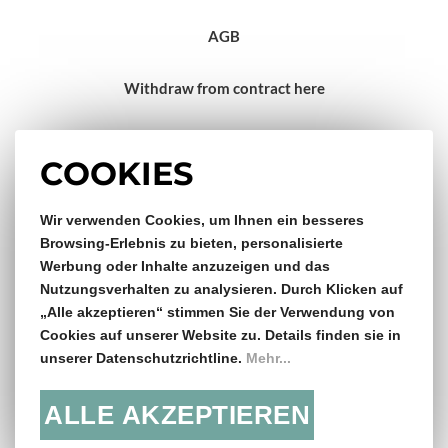
AGB
Withdraw from contract here
Impressum
COOKIES
Wir verwenden Cookies, um Ihnen ein besseres
Gratis Versand & Rückversand
Browsing-Erlebnis zu bieten, personalisierte
Werbung oder Inhalte anzuzeigen und das
ab €150,- Bestellwert
Nutzungsverhalten zu analysieren. Durch Klicken auf
„Alle akzeptieren“ stimmen Sie der Verwendung von
14 Tage Rückgaberecht
Cookies auf unserer Website zu. Details finden sie in
unserer Datenschutzrichtline.
Mehr...
ALLE AKZEPTIEREN