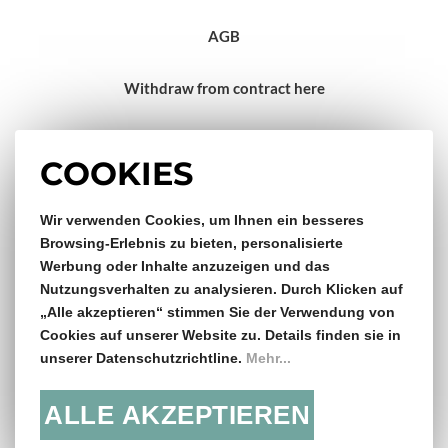
AGB
Withdraw from contract here
Impressum
COOKIES
Wir verwenden Cookies, um Ihnen ein besseres
Gratis Versand & Rückversand
Browsing-Erlebnis zu bieten, personalisierte
Werbung oder Inhalte anzuzeigen und das
ab €150,- Bestellwert
Nutzungsverhalten zu analysieren. Durch Klicken auf
„Alle akzeptieren“ stimmen Sie der Verwendung von
14 Tage Rückgaberecht
Cookies auf unserer Website zu. Details finden sie in
unserer Datenschutzrichtline.
Mehr...
ALLE AKZEPTIEREN