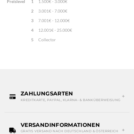
Preislevel
1
1.500€ - 3.000€
2
3.001€ - 7.000€
3
7.001€ - 12.000€
4
12.001€ - 25.000€
5
Collector
ZAHLUNGSARTEN
KREDITKARTE, PAYPAL, KLARNA- & BANKÜBERWEISUNG
VERSANDINFORMATIONEN
GRATIS VERSAND NACH DEUTSCHLAND & ÖSTERREICH