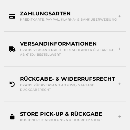
ZAHLUNGSARTEN
KREDITKARTE, PAYPAL, KLARNA- & BANKÜBERWEISUNG
VERSANDINFORMATIONEN
GRATIS VERSAND NACH DEUTSCHLAND & ÖSTERREICH
AB €150,- BESTELLWERT
RÜCKGABE- & WIDERRUFSRECHT
GRATIS RÜCKVERSAND AB €150,- & 14 TAGE
RÜCKGABERECHT
STORE PICK-UP & RÜCKGABE
KOSTENFREIE ABHOLUNG & RETOURE IM STORE