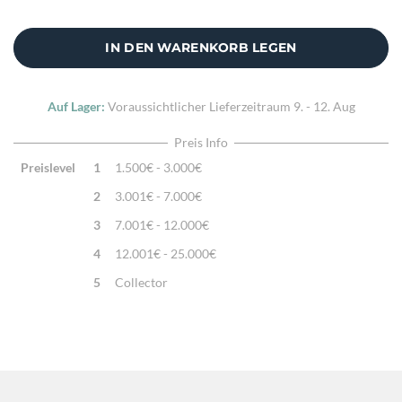
Zusatzinfo:
Kissenhülle ohne Füllung
IN DEN WARENKORB LEGEN
Auf Lager:
Voraussichtlicher Lieferzeitraum
9. - 12. Aug
Preis Info
Preislevel
1
1.500€ - 3.000€
2
3.001€ - 7.000€
3
7.001€ - 12.000€
4
12.001€ - 25.000€
5
Collector