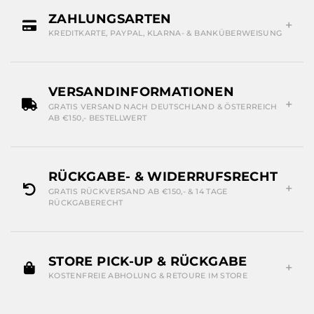
ZAHLUNGSARTEN
KREDITKARTE, PAYPAL, KLARNA- & BANKÜBERWEISUNG
VERSANDINFORMATIONEN
GRATIS VERSAND NACH DEUTSCHLAND & ÖSTERREICH
AB €150,- BESTELLWERT
RÜCKGABE- & WIDERRUFSRECHT
GRATIS RÜCKVERSAND AB €150,- & 14 TAGE
RÜCKGABERECHT
STORE PICK-UP & RÜCKGABE
KOSTENFREIE ABHOLUNG & RETOURE IM STORE