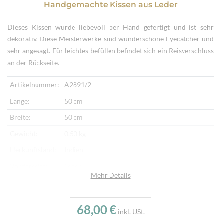
Handgemachte Kissen
aus
Leder
Dieses Kissen wurde liebevoll per Hand gefertigt und ist sehr
dekorativ. Diese Meisterwerke sind wunderschöne Eyecatcher und
sehr angesagt. Für leichtes befüllen befindet sich ein Reisverschluss
an der Rückseite.
Artikelnummer:
A2891/2
Länge:
50 cm
Breite:
50 cm
Gewicht:
0,50 kg
Herkunftsland:
Indien
Vorderseite:
Leder
Mehr Details
Rückseite:
Baumwollstoff
Verarbeitung:
Handgemacht
68,00 €
inkl. USt.
Highlights:
Handgefertigtes Kissen, Feine Materialqualität,