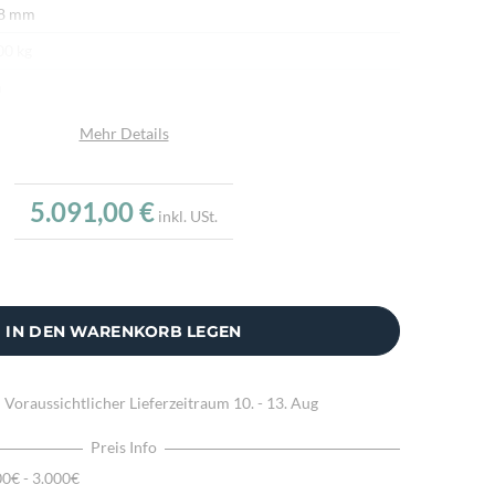
 8 mm
00 kg
n
afwolle
Mehr Details
afwolle
u
5.091,00 €
inkl. USt.
.000/m²
r fein per Hand geknüpft
ürliche Schafwolle, Von Hand geknüpft, Traditionelle
IN DEN WARENKORB LEGEN
hart
:
Voraussichtlicher Lieferzeitraum
10. - 13. Aug
Preis Info
00€ - 3.000€