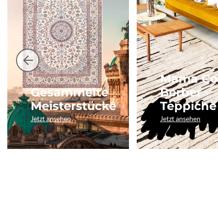
Mama Co
Gesammelte
Berber
Meisterstücke
Teppiche
Jetzt ansehen
Jetzt ansehen