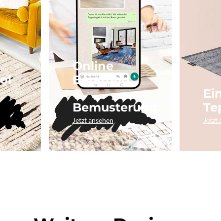
Online
ol
Beratung
&
Ei
Bemusterung
Te
Jetzt ansehen
Jetzt