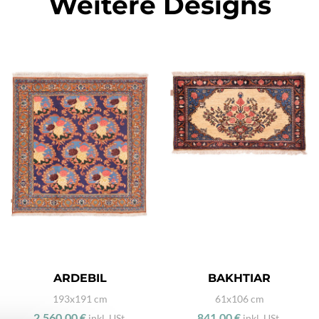
Weitere Designs
ARDEBIL
BAKHTIAR
193x191 cm
61x106 cm
2.560,00 €
841,00 €
inkl. USt.
inkl. USt.