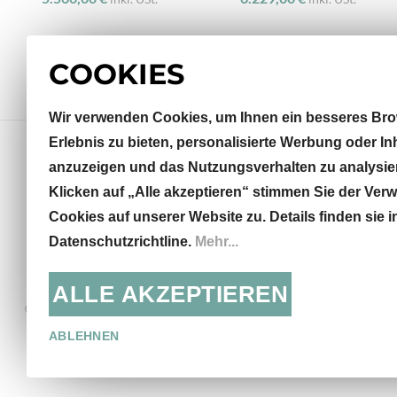
COOKIES
Wir verwenden Cookies, um Ihnen ein besseres Bro
Erlebnis zu bieten, personalisierte Werbung oder In
anzuzeigen und das Nutzungsverhalten zu analysie
Klicken auf „Alle akzeptieren“ stimmen Sie der Ve
Sterneckstraße 32
Cookies auf unserer Website zu. Details finden sie i
5020 Salzburg, AT
Datenschutzrichtline.
Mehr...
info@khodai.de
+43 662 871435
ALLE AKZEPTIEREN
© KHODAI - Handmade Carpets
Mo - Fr: 9:30 - 18:00, Sa:
13:00
ABLEHNEN