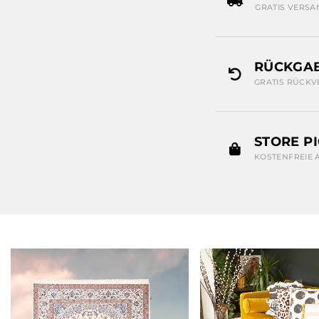
GRATIS VERSA
RÜCKGAB
GRATIS RÜCKV
STORE P
KOSTENFREIE 