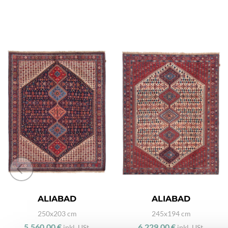
ALIABAD
ALIABAD
250x203 cm
245x194 cm
5.560,00 €
6.229,00 €
inkl. USt.
inkl. USt.