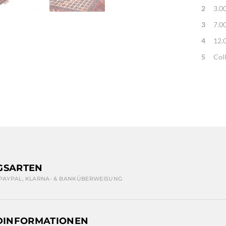
2
3.0
3
7.0
4
12.
5
Col
GSARTEN
 PAYPAL, KLARNA- & BANKÜBERWEISUNG
DINFORMATIONEN