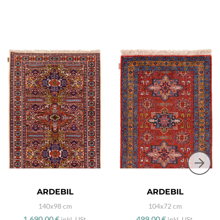
ARDEBIL
ARDEBIL
140x98 cm
104x72 cm
1.690,00 €
499,00 €
inkl. USt.
inkl. USt.