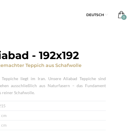
DEUTSCH
iabad
-
192x192
emachter Teppich
aus
Schafwolle
 Teppiche liegt im Iran. Unsere Aliabad Teppiche sind
ehen ausschließlich aus Naturfasern – das Fundament
s reiner Schafwolle.
215
 cm
 cm