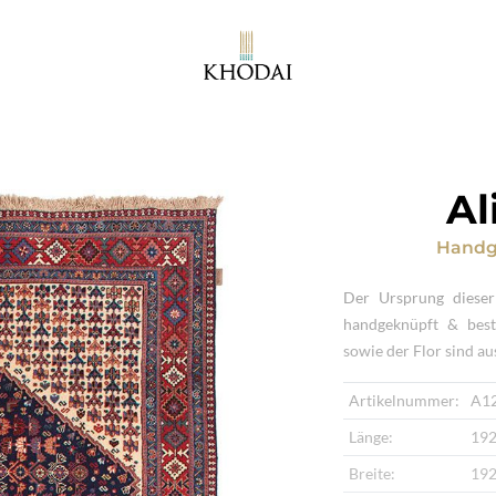
Al
Handg
Der Ursprung dieser
handgeknüpft & best
sowie der Flor sind au
Artikelnummer:
A1
Länge:
192
Breite:
192