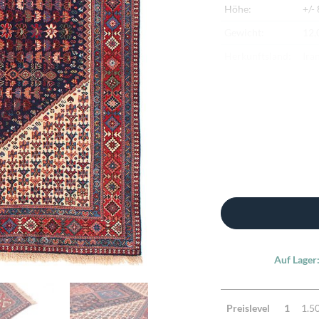
Höhe:
+/-
Gewicht:
12,
Herkunftsland:
Ira
Flor:
Sch
Kette:
Sch
Alter:
Ne
Knotendichte:
190
Verarbeitung:
Seh
Highlights:
Nat
Mac
Auf Lager
Preislevel
1
1.5