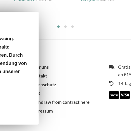
wsing-
halte
ren. Durch
rwendung von
Über uns
Gratis
n unserer
ab €15
Kontakt
14 Ta
Datenschutz
AGB
 9:30 -
Withdraw from contract here
Impressum