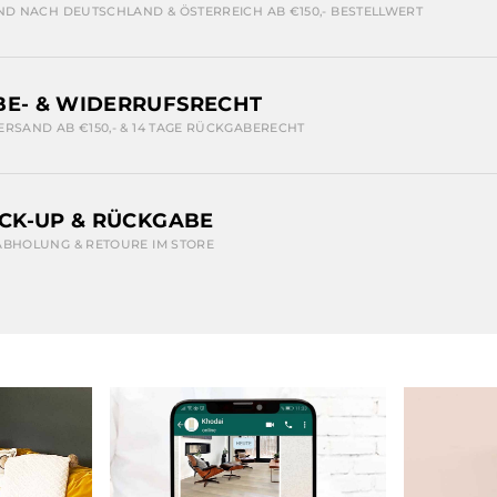
ND NACH DEUTSCHLAND & ÖSTERREICH AB €150,- BESTELLWERT
E- & WIDERRUFSRECHT
ERSAND AB €150,- & 14 TAGE RÜCKGABERECHT
ICK-UP & RÜCKGABE
ABHOLUNG & RETOURE IM STORE