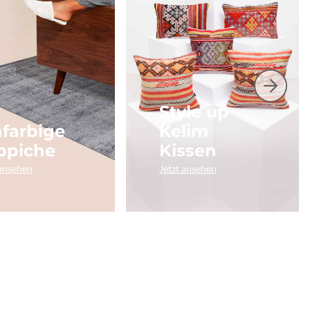
Style up
nfarbige
Kelim
ppiche
Kissen
 ansehen
Jetzt ansehen