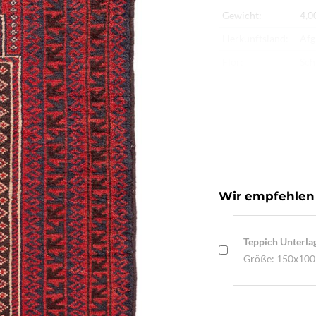
Gewicht:
4,0
Herkunftsland:
Afg
Flor:
Sch
Kette:
Sch
Alter:
Ne
Knotendichte:
190
Verarbeitung:
Han
Highlights:
Nat
Wir empfehlen
Mac
Teppich Unterla
Größe: 150x10