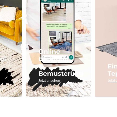
Online
ol
Beratung
&
Ei
Bemusterung
Te
Jetzt ansehen
Jetzt