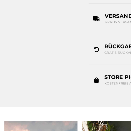
VERSAN
GRATIS VERSA
RÜCKGAB
GRATIS RÜCKV
STORE P
KOSTENFREIE 