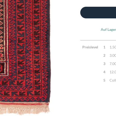
Auf Lager
Preislevel
1
1.5
2
3.0
3
7.0
4
12.
5
Col