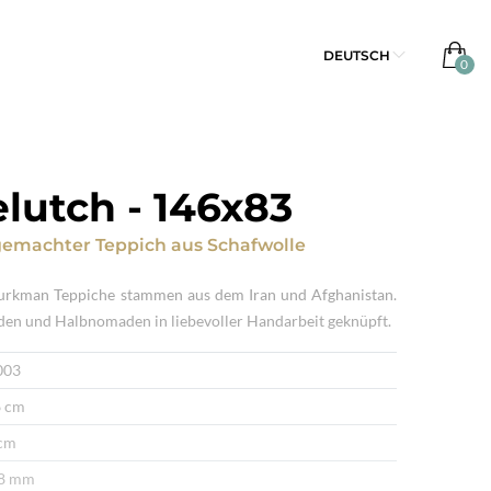
DEUTSCH
lutch
-
146x83
emachter Teppich
aus
Schafwolle
urkman Teppiche stammen aus dem Iran und Afghanistan.
en und Halbnomaden in liebevoller Handarbeit geknüpft.
003
 cm
cm
 8 mm