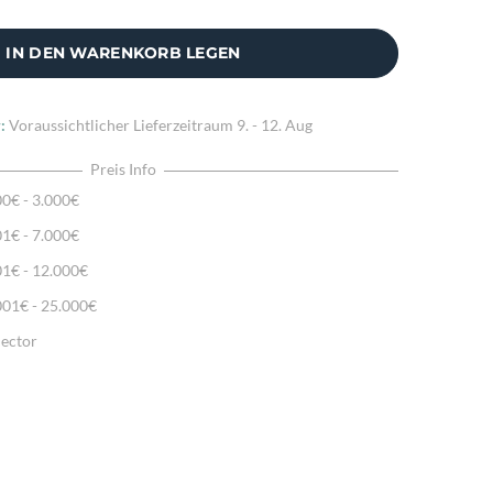
IN DEN WARENKORB LEGEN
:
Voraussichtlicher Lieferzeitraum
9. - 12. Aug
Preis Info
00€ - 3.000€
01€ - 7.000€
01€ - 12.000€
001€ - 25.000€
lector