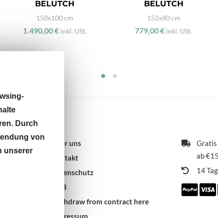
BELUTCH
BELUTCH
150x100 cm
152x80 cm
1.490,00 €
779,00 €
inkl. USt.
inkl. USt.
wsing-
halte
ren. Durch
rwendung von
Über uns
Gratis
n unserer
ab €15
Kontakt
14 Ta
Datenschutz
AGB
 9:30 -
Withdraw from contract here
Impressum