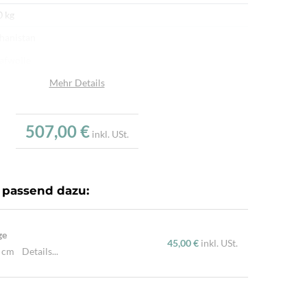
0 kg
hanistan
afwolle
afwolle
Mehr Details
u
507,00 €
.000/m²
inkl. USt.
dgeknüpft
ürliche Schafwolle, Von Hand geknüpft, Traditionelle
 passend dazu:
hart
ge
45,00 €
inkl. USt.
0 cm
Details...