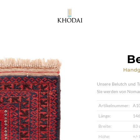
Be
Handg
Unsere Belutch und T
Sie werden von Nomad
Artikelnummer:
A1
Länge:
146
Breite:
83 
Höhe:
+/-