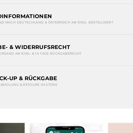
DINFORMATIONEN
ND NACH DEUTSCHLAND & ÖSTERREICH AB €150,- BESTELLWERT
E- & WIDERRUFSRECHT
ERSAND AB €150,- & 14 TAGE RÜCKGABERECHT
ICK-UP & RÜCKGABE
ABHOLUNG & RETOURE IM STORE