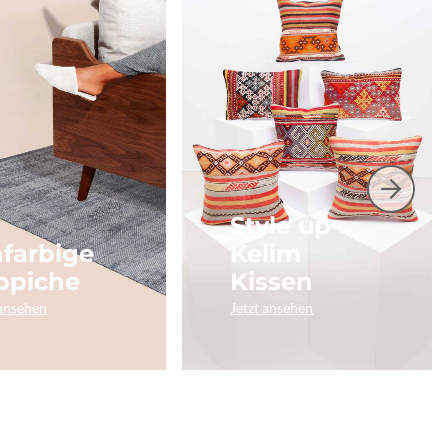
Style up
nfarbige
Kelim
ppiche
Kissen
 ansehen
Jetzt ansehen