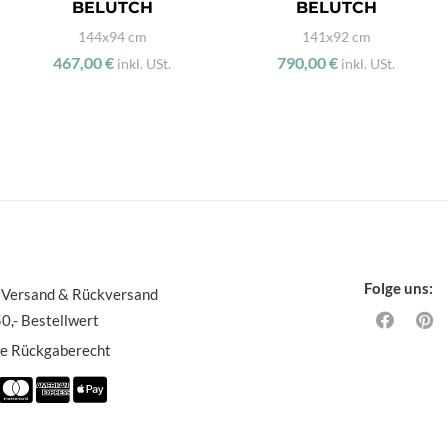
BELUTCH
BELUTCH
144x94 cm
141x92 cm
467,00 €
790,00 €
inkl. USt.
inkl. USt.
Folge uns:
 Versand & Rückversand
0,- Bestellwert
ge Rückgaberecht