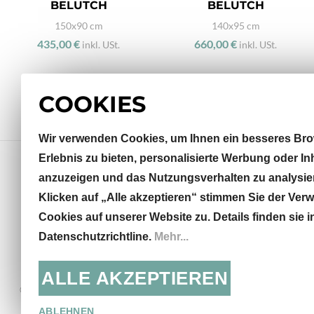
BELUTCH
BELUTCH
150x90 cm
140x95 cm
435,00 €
660,00 €
inkl. USt.
inkl. USt.
COOKIES
Wir verwenden Cookies, um Ihnen ein besseres Bro
Erlebnis zu bieten, personalisierte Werbung oder In
anzuzeigen und das Nutzungsverhalten zu analysie
Klicken auf „Alle akzeptieren“ stimmen Sie der Ve
Sterneckstraße 32
Cookies auf unserer Website zu. Details finden sie i
5020 Salzburg, AT
Datenschutzrichtline.
Mehr...
info@khodai.de
+43 662 871435
ALLE AKZEPTIEREN
© KHODAI - Handmade Carpets
Mo - Fr: 9:30 - 18:00, Sa:
13:00
ABLEHNEN