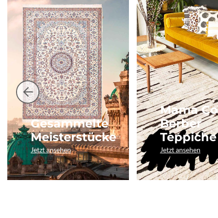
Mama Co
Gesammelte
Berber
Meisterstücke
Teppiche
Jetzt ansehen
Jetzt ansehen