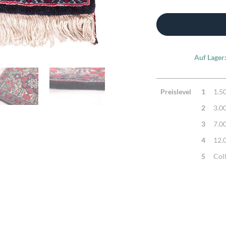
Auf Lager
Preislevel
1
1.5
2
3.0
3
7.0
4
12.
5
Col