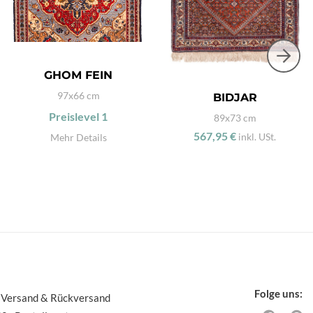
GHOM FEIN
97x66 cm
BIDJAR
Preislevel
1
89x73 cm
567,95 €
inkl. USt.
Mehr Details
Folge uns:
 Versand & Rückversand