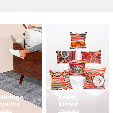
Style up
nfarbige
Kelim
ppiche
Kissen
 ansehen
Jetzt ansehen