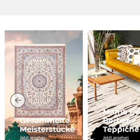
Mama Co
Gesammelte
Berber
Meisterstücke
Teppiche
Jetzt ansehen
Jetzt ansehen