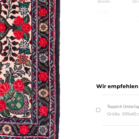
Breite:
58 
Höhe:
+/-
Gewicht:
3,0
Herkunftsland:
Ira
Flor:
Sch
Kette:
Sch
Alter:
Ne
Knotendichte:
190
Verarbeitung:
Seh
Wir empfehlen
Highlights:
Nat
Mac
Teppich Unterla
Größe: 100x60