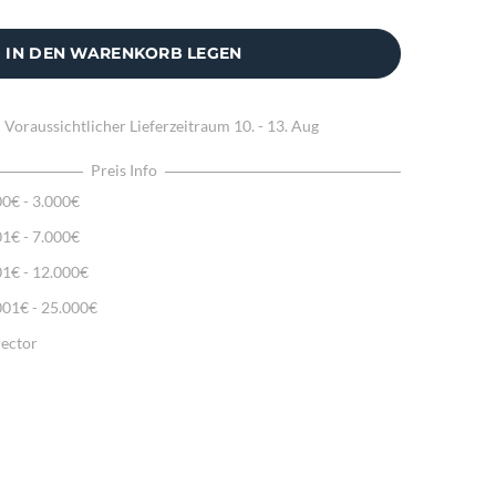
IN DEN WARENKORB LEGEN
:
Voraussichtlicher Lieferzeitraum
10. - 13. Aug
Preis Info
00€ - 3.000€
01€ - 7.000€
01€ - 12.000€
001€ - 25.000€
lector