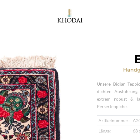
Handg
Unsere Bidjar Teppic
dichten Ausführung.
extrem robust & lan
Perserteppiche.
Artikelnummer:
A2
Länge:
68 