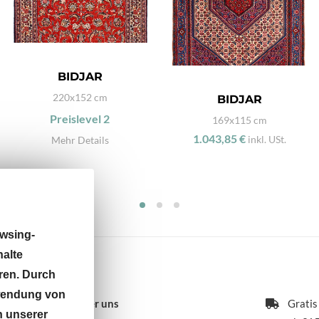
BIDJAR
220x152 cm
BIDJAR
Preislevel
2
169x115 cm
1.043,85 €
inkl. USt.
Mehr Details
wsing-
halte
ren. Durch
rwendung von
Über uns
Gratis
n unserer