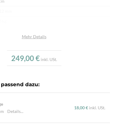
cm
 12 mm
0 kg
n
Mehr Details
afwolle
afwolle
249,00 €
inkl. USt.
u
.000/m²
r fein per Hand geknüpft
 passend dazu:
ürliche Schafwolle, Von Hand geknüpft, Traditionelle
hart
ge
18,00 €
inkl. USt.
 cm
Details...