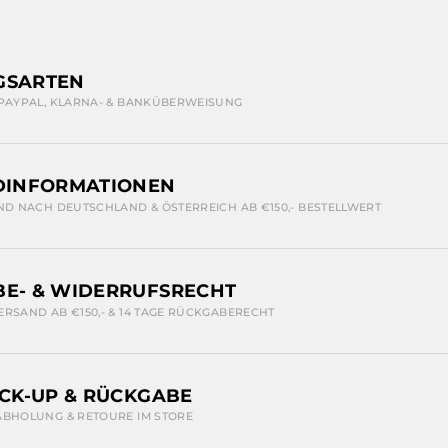
GSARTEN
 PAYPAL, KLARNA- & BANKÜBERWEISUNG
DINFORMATIONEN
ND NACH DEUTSCHLAND & ÖSTERREICH AB €150,- BESTELLWERT
E- & WIDERRUFSRECHT
ERSAND AB €150,- & 14 TAGE RÜCKGABERECHT
ICK-UP & RÜCKGABE
ABHOLUNG & RETOURE IM STORE