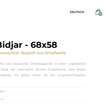
DEUTSCH
Bidjar
-
68x58
emachter Teppich
aus
Schafwolle
he sind klassische Orientteppiche in einer unglaublich
 Dank der unerreicht dichten Knüpfweise, sind Bidjar
glebig. Sie gelten daher als die strapazierfähigsten
084
cm