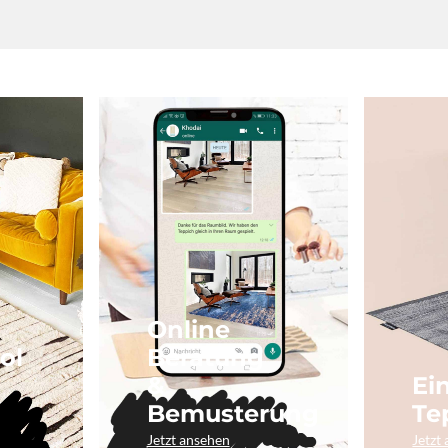
Online
ol
Beratung
&
Ei
Bemusterung
Te
Jetzt ansehen
Jetzt