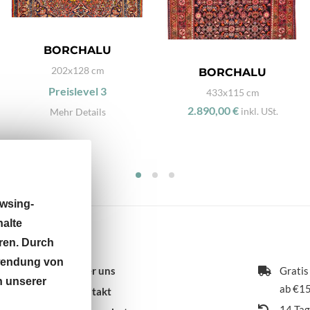
BORCHALU
202x128 cm
BORCHALU
Preislevel
3
433x115 cm
2.890,00 €
inkl. USt.
Mehr Details
wsing-
halte
ren. Durch
rwendung von
Über uns
Gratis
n unserer
ab €15
Kontakt
14 Ta