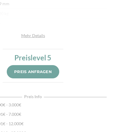
 9 mm
00 kg
n
afwolle
Mehr Details
umwolle
bantik
Preislevel
5
.000/m²
PREIS ANFRAGEN
r fein per Hand geknüpft
ürliche Schafwolle, Von Hand geknüpft, Traditionelle
hart
Preis Info
00€ - 3.000€
01€ - 7.000€
01€ - 12.000€