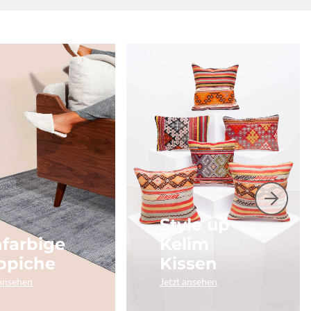
Style up
nfarbige
Kelim
ppiche
Kissen
 ansehen
Jetzt ansehen