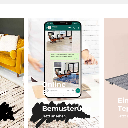
Online
ol
Beratung
&
Ei
Bemusterung
Te
Jetzt ansehen
Jetzt