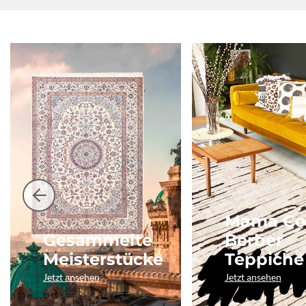
Mama Co
Gesammelte
Berber
Meisterstücke
Teppiche
Jetzt ansehen
Jetzt ansehen