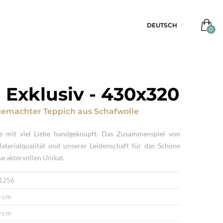
DEUTSCH
 Exklusiv
-
430x320
emachter Teppich
aus
Schafwolle
e mit viel Liebe handgeknüpft. Das Zusammenspiel von
Materialqualität und unserer Leidenschaft für das Schöne
araktervollen Unikat.
1256
 cm
 cm