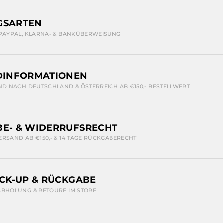
GSARTEN
 PAYPAL, KLARNA- & BANKÜBERWEISUNG
DINFORMATIONEN
ND NACH DEUTSCHLAND & ÖSTERREICH AB €150,- BESTELLWERT
E- & WIDERRUFSRECHT
ERSAND AB €150,- & 14 TAGE RÜCKGABERECHT
ICK-UP & RÜCKGABE
ABHOLUNG & RETOURE IM STORE