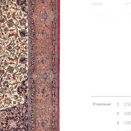
Höhe:
+/-
Gewicht:
42,
Herkunftsland:
Ira
Flor:
Sch
Kette:
Ba
Alter:
Hal
Knotendichte:
850
Verarbeitung:
Seh
Highlights:
Nat
Mac
Preislevel
1
1.5
2
3.0
3
7.0