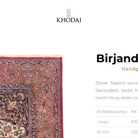
Birjand
Handg
Dieser Teppich wurd
Genauigkeit, bester 
macht ihn zu einem ch
Artikelnummer:
AK
Länge:
430
Breite:
320