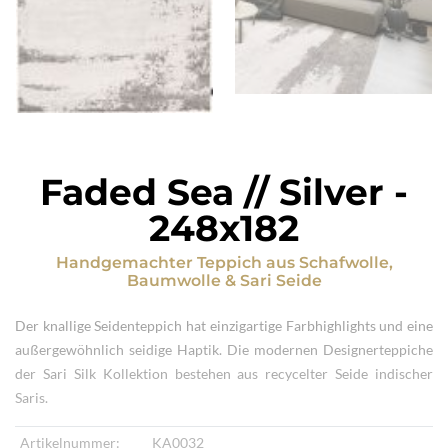
Faded Sea // Silver
-
248x182
Handgemachter Teppich
aus
Schafwolle,
Baumwolle & Sari Seide
Der knallige Seidenteppich hat einzigartige Farbhighlights und eine
außergewöhnlich seidige Haptik. Die modernen Designerteppiche
der Sari Silk Kollektion bestehen aus recycelter Seide indischer
Saris.
Artikelnummer:
KA0032