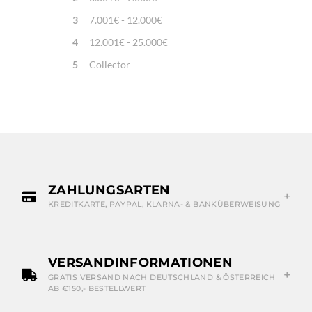
3
7.001€ - 12.000€
4
12.001€ - 25.000€
5
Collector
ZAHLUNGSARTEN
KREDITKARTE, PAYPAL, KLARNA- & BANKÜBERWEISUNG
VERSANDINFORMATIONEN
GRATIS VERSAND NACH DEUTSCHLAND & ÖSTERREICH
AB €150,- BESTELLWERT