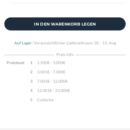
IN DEN WARENKORB LEGEN
Auf Lager:
Voraussichtlicher Lieferzeitraum
10. - 13. Aug
Preis Info
Preislevel
1
1.500€ - 3.000€
2
3.001€ - 7.000€
3
7.001€ - 12.000€
4
12.001€ - 25.000€
5
Collector