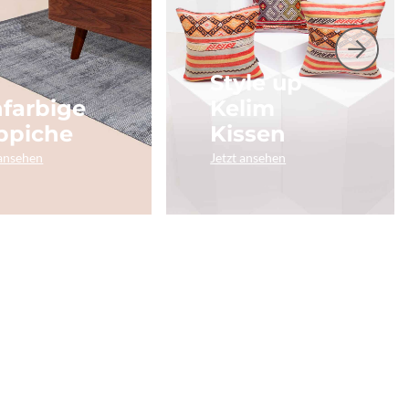
Style up
nfarbige
Kelim
ppiche
Kissen
 ansehen
Jetzt ansehen