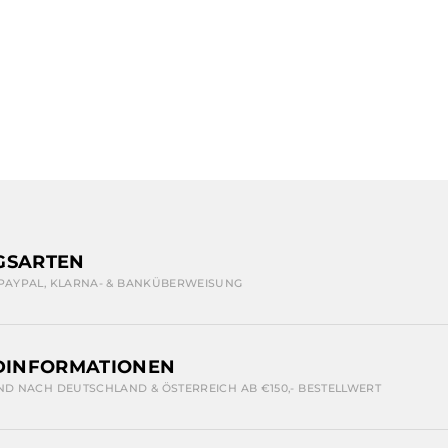
GSARTEN
 PAYPAL, KLARNA- & BANKÜBERWEISUNG
DINFORMATIONEN
ND NACH DEUTSCHLAND & ÖSTERREICH AB €150,- BESTELLWERT