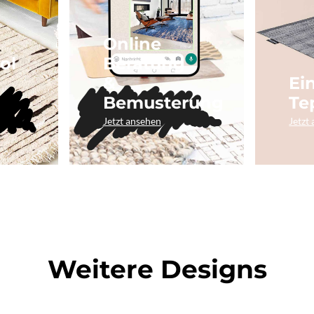
Online
ol
Beratung
&
Ei
Bemusterung
Te
Jetzt ansehen
Jetzt
Weitere Designs