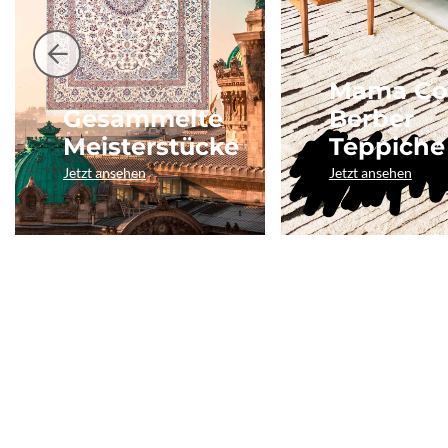
Mama Co
Gesammelte
Berber
Meisterstücke
Teppiche
Jetzt ansehen
Jetzt ansehen