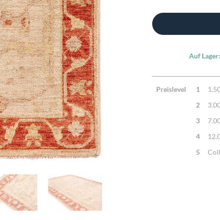
Auf Lager
Preislevel
1
1.5
2
3.0
3
7.0
4
12.
5
Col