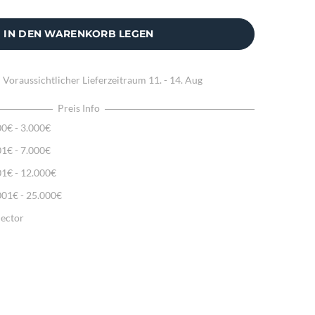
IN DEN WARENKORB LEGEN
:
Voraussichtlicher Lieferzeitraum
11. - 14. Aug
Preis Info
00€ - 3.000€
01€ - 7.000€
01€ - 12.000€
001€ - 25.000€
lector