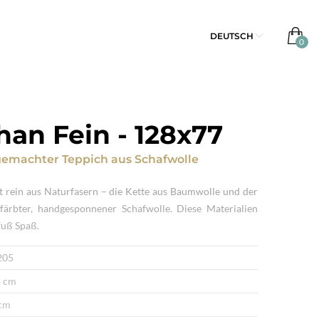
DEUTSCH
han Fein
-
128x77
emachter Teppich
aus
Schafwolle
t rein aus Naturfasern – die Kette aus Baumwolle und der
efärbter, handgesponnener Schafwolle. Diese Materialien
fuß Spaß.
205
 cm
cm