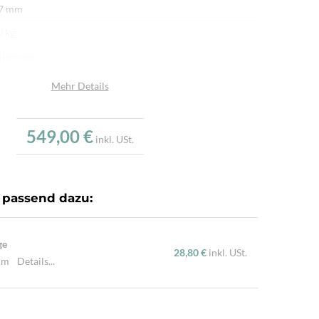
 7 mm
0 kg
hanistan
afwolle
Mehr Details
umwolle
u
549,00 €
inkl. USt.
.000/m²
r fein per Hand geknüpft
 passend dazu:
ne Hochlandschafwolle, Handgesponnene Wolle, Mit
nen Naturfarben gefärbt
ge
28,80 €
inkl. USt.
 cm
Details...