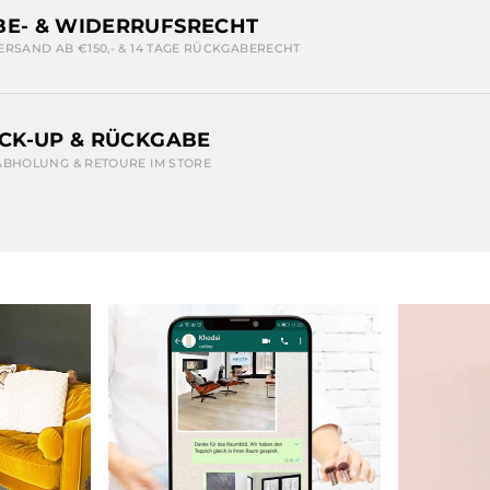
E- & WIDERRUFSRECHT
ERSAND AB €150,- & 14 TAGE RÜCKGABERECHT
ICK-UP & RÜCKGABE
ABHOLUNG & RETOURE IM STORE