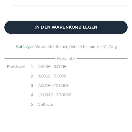
IN DEN WARENKORB LEGEN
Auf Lager:
Voraussichtlicher Lieferzeitraum
9. - 12. Aug
Preis Info
Preislevel
1
1.500€ - 3.000€
2
3.001€ - 7.000€
3
7.001€ - 12.000€
4
12.001€ - 25.000€
5
Collector