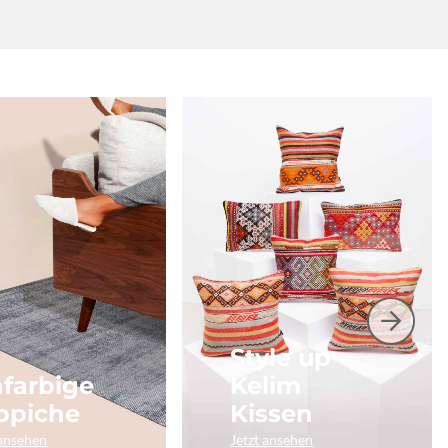
Style up
nfarbige
Kelim
ppiche
Kissen
 ansehen
Jetzt ansehen