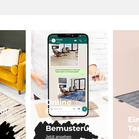
Online
ol
Beratung
&
Ei
Bemusterung
Te
Jetzt ansehen
Jetzt