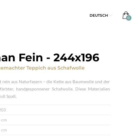
DEUTSCH
an Fein
-
244x196
emachter Teppich
aus
Schafwolle
t rein aus Naturfasern – die Kette aus Baumwolle und der
efärbter, handgesponnener Schafwolle. Diese Materialien
fuß Spaß.
203
 cm
 cm