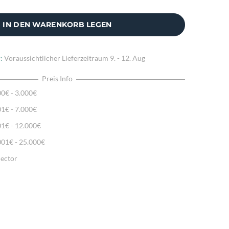
IN DEN WARENKORB LEGEN
:
Voraussichtlicher Lieferzeitraum
9. - 12. Aug
Preis Info
00€ - 3.000€
01€ - 7.000€
01€ - 12.000€
001€ - 25.000€
lector