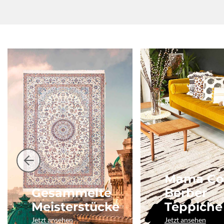
Mama Co
Gesammelte
Berber
Meisterstücke
Teppiche
Jetzt ansehen
Jetzt ansehen