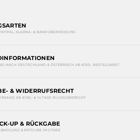
GSARTEN
 PAYPAL, KLARNA- & BANKÜBERWEISUNG
DINFORMATIONEN
ND NACH DEUTSCHLAND & ÖSTERREICH AB €150,- BESTELLWERT
E- & WIDERRUFSRECHT
ERSAND AB €150,- & 14 TAGE RÜCKGABERECHT
ICK-UP & RÜCKGABE
ABHOLUNG & RETOURE IM STORE