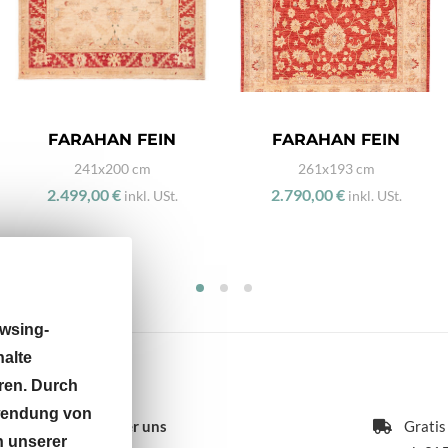
FARAHAN FEIN
FARAHAN FEIN
241x200 cm
261x193 cm
2.499,00 €
2.790,00 €
inkl. USt.
inkl. USt.
wsing-
halte
ren. Durch
rwendung von
Über uns
Gratis
n unserer