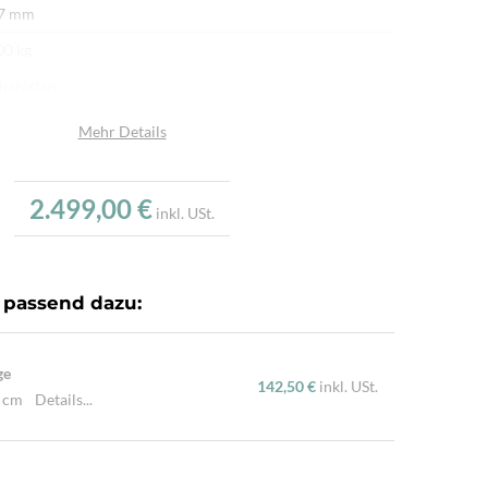
 7 mm
00 kg
hanistan
afwolle
Mehr Details
umwolle
u
2.499,00 €
inkl. USt.
.000/m²
r fein per Hand geknüpft
 passend dazu:
ne Hochlandschafwolle, Handgesponnene Wolle, Mit
nen Naturfarben gefärbt
ge
142,50 €
inkl. USt.
0 cm
Details...