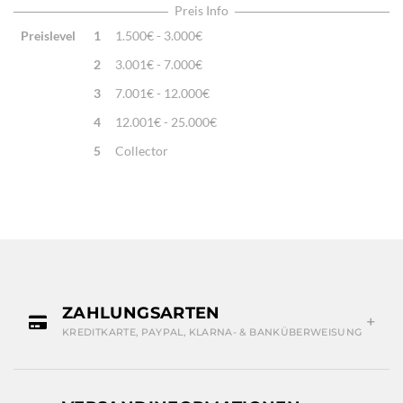
Preis Info
Preislevel
1
1.500€ - 3.000€
2
3.001€ - 7.000€
3
7.001€ - 12.000€
4
12.001€ - 25.000€
5
Collector
ZAHLUNGSARTEN
KREDITKARTE, PAYPAL, KLARNA- & BANKÜBERWEISUNG