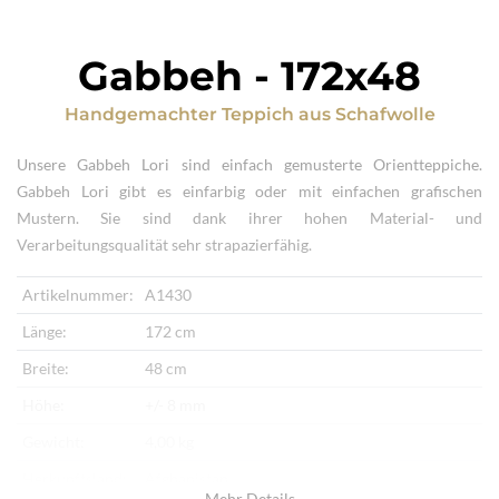
Gabbeh
-
172x48
Handgemachter Teppich
aus
Schafwolle
Unsere Gabbeh Lori sind einfach gemusterte Orientteppiche.
Gabbeh Lori gibt es einfarbig oder mit einfachen grafischen
Mustern. Sie sind dank ihrer hohen Material- und
Verarbeitungsqualität sehr strapazierfähig.
Artikelnummer:
A1430
Länge:
172 cm
Breite:
48 cm
Höhe:
+/- 8 mm
Gewicht:
4,00 kg
Herkunftsland:
Afghanistan
Mehr Details