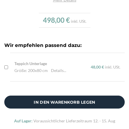
Flor:
Schafwolle
Kette:
Schafwolle
498,00 €
inkl. USt.
Alter:
Neu
Knotendichte:
220.000/m²
Verarbeitung:
Sehr fein per Hand geknüpft
Wir empfehlen passend dazu:
Highlights:
Natürliche Schafwolle, Von Hand geknüpft,
Traditionelle Machart
Teppich Unterlage
48,00 €
inkl. USt.
Größe: 200x80 cm
Details...
IN DEN WARENKORB LEGEN
Auf Lager:
Voraussichtlicher Lieferzeitraum
12. - 15. Aug