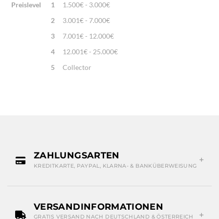
Preislevel
1
1.500€ - 3.000€
2
3.001€ - 7.000€
3
7.001€ - 12.000€
4
12.001€ - 25.000€
5
Collector
ZAHLUNGSARTEN
KREDITKARTE, PAYPAL, KLARNA- & BANKÜBERWEISUNG
VERSANDINFORMATIONEN
GRATIS VERSAND NACH DEUTSCHLAND & ÖSTERREICH