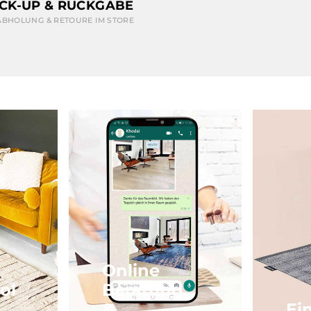
ICK-UP & RÜCKGABE
ABHOLUNG & RETOURE IM STORE
Online
ol
Beratung
&
Ei