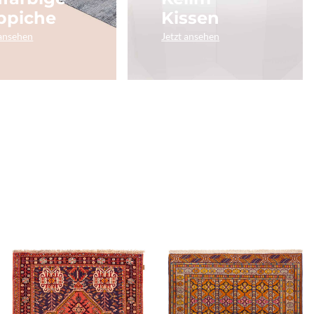
ppiche
Kissen
 ansehen
Jetzt ansehen