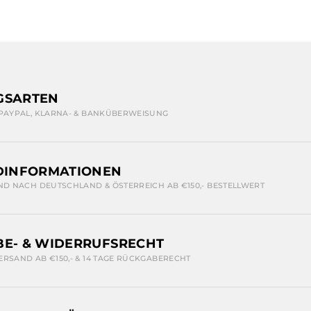
GSARTEN
 PAYPAL, KLARNA- & BANKÜBERWEISUNG
DINFORMATIONEN
ND NACH DEUTSCHLAND & ÖSTERREICH AB €150,- BESTELLWERT
E- & WIDERRUFSRECHT
ERSAND AB €150,- & 14 TAGE RÜCKGABERECHT