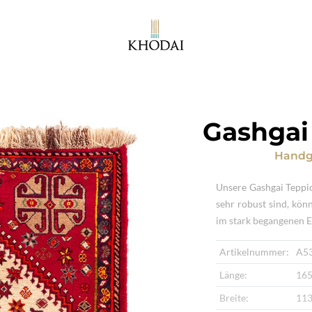
Gashgai
Handg
Unsere Gashgai Teppi
sehr robust sind, kön
im stark begangenen E
Artikelnummer:
A5
Länge:
165
Breite:
113