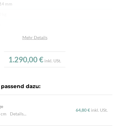
 14 mm
0 kg
n
afwolle
Mehr Details
afwolle
u
1.290,00 €
inkl. USt.
.000/m²
dgeknüpft
 passend dazu:
ürliche Schafwolle, Von Hand geknüpft, Traditionelle
hart
ge
64,80 €
inkl. USt.
0 cm
Details...