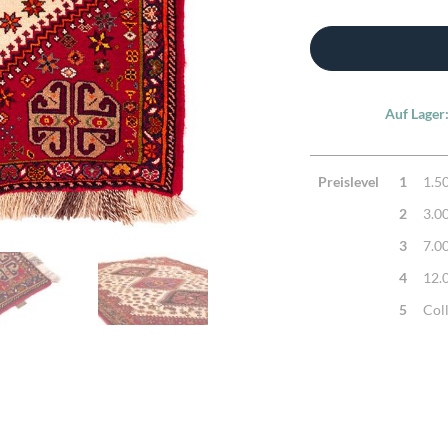
Auf Lager
Preislevel
1
1.5
2
3.0
3
7.0
4
12.
5
Col