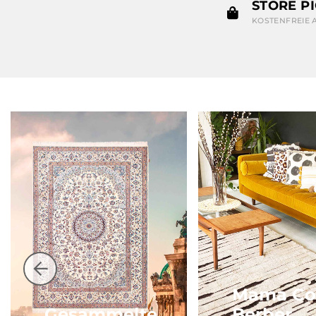
STORE P
KOSTENFREIE 
Mama Co
Gesammelte
Berber