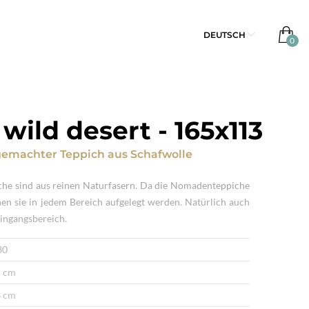
DEUTSCH
 wild desert
-
165x113
emachter Teppich
aus
Schafwolle
che sind aus reinen Naturfasern. Da die Nomadenteppiche
nen sie in jedem Bereich aufgelegt werden. Natürlich auch
ingangsbereich.
30
 cm
 cm