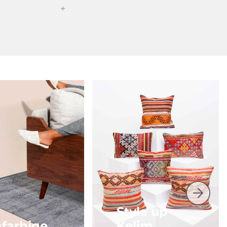
Style up
nfarbige
Kelim