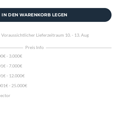
IN DEN WARENKORB LEGEN
:
Voraussichtlicher Lieferzeitraum
10. - 13. Aug
Preis Info
00€ - 3.000€
01€ - 7.000€
01€ - 12.000€
001€ - 25.000€
lector