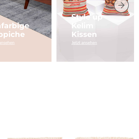
Style up
nfarbige
Kelim
ppiche
Kissen
 ansehen
Jetzt ansehen