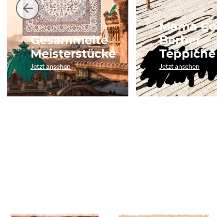
Mama Co
Gesammelte
Berber
Meisterstücke
Teppiche
Jetzt ansehen
Jetzt ansehen