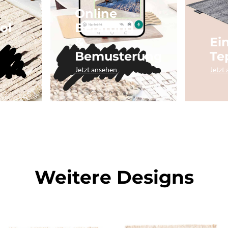
Online
ol
Beratung
&
Ei
Bemusterung
Te
Jetzt ansehen
Jetzt
Weitere Designs