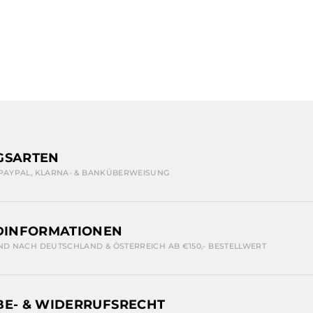
GSARTEN
 PAYPAL, KLARNA- & BANKÜBERWEISUNG
DINFORMATIONEN
ND NACH DEUTSCHLAND & ÖSTERREICH AB €150,- BESTELLWERT
E- & WIDERRUFSRECHT