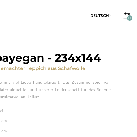
DEUTSCH
payegan
-
234x144
emachter Teppich
aus
Schafwolle
e mit viel Liebe handgeknüpft. Das Zusammenspiel von
Materialqualität und unserer Leidenschaft für das Schöne
araktervollen Unikat.
64
 cm
 cm