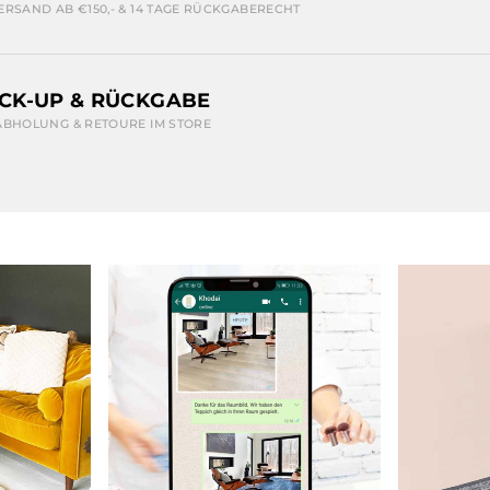
ERSAND AB €150,- & 14 TAGE RÜCKGABERECHT
ICK-UP & RÜCKGABE
ABHOLUNG & RETOURE IM STORE