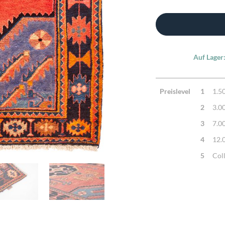
Auf Lager
Preislevel
1
1.5
2
3.0
3
7.0
4
12.
5
Col