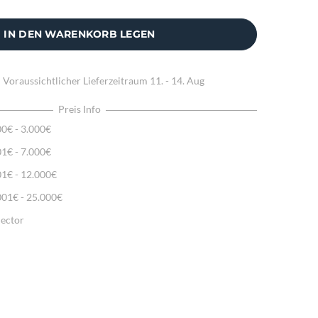
IN DEN WARENKORB LEGEN
:
Voraussichtlicher Lieferzeitraum
11. - 14. Aug
Preis Info
00€ - 3.000€
01€ - 7.000€
01€ - 12.000€
001€ - 25.000€
lector