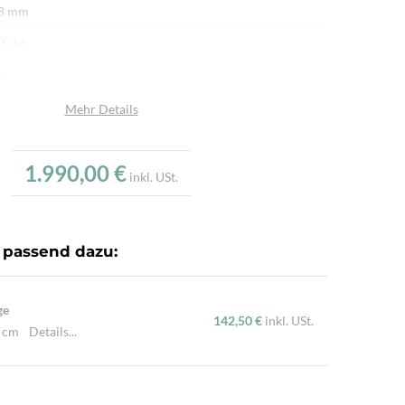
 8 mm
00 kg
n
afwolle
Mehr Details
afwolle
u
1.990,00 €
inkl. USt.
.000/m²
dgeknüpft
 passend dazu:
ürliche Schafwolle, Von Hand geknüpft, Traditionelle
hart
ge
142,50 €
inkl. USt.
0 cm
Details...