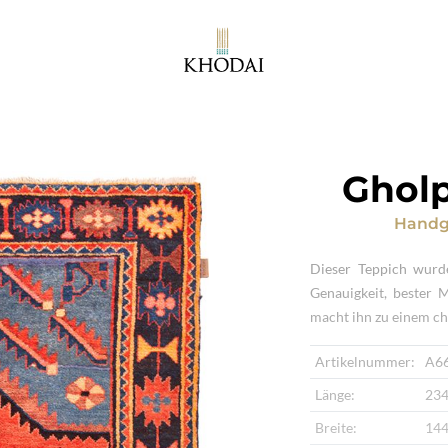
Ghol
Handg
Dieser Teppich wurd
Genauigkeit, bester 
macht ihn zu einem ch
Artikelnummer:
A6
Länge:
234
Breite:
144