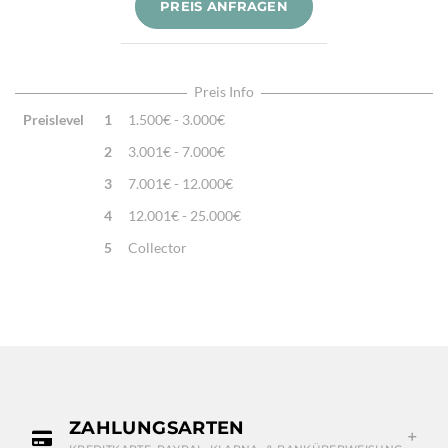
PREIS ANFRAGEN
Verarbeitung:
Sehr fein per Hand geknüpft
Highlights:
Natürliche Schafwolle, Von Hand geknüpft,
Traditionelle Machart
Preis Info
Preislevel
1
1.500€ - 3.000€
2
3.001€ - 7.000€
3
7.001€ - 12.000€
4
12.001€ - 25.000€
5
Collector
ZAHLUNGSARTEN