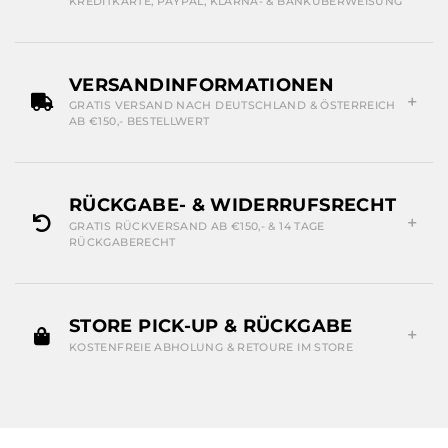
KREDITKARTE, PAYPAL, KLARNA- & BANKÜBERWEISUNG
VERSANDINFORMATIONEN
GRATIS VERSAND NACH DEUTSCHLAND & ÖSTERREICH
AB €150,- BESTELLWERT
RÜCKGABE- & WIDERRUFSRECHT
GRATIS RÜCKVERSAND AB €150,- & 14 TAGE
RÜCKGABERECHT
STORE PICK-UP & RÜCKGABE
KOSTENFREIE ABHOLUNG & RETOURE IM STORE