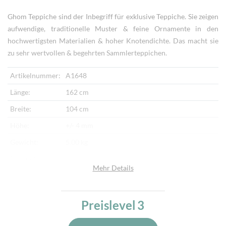
Ghom Teppiche sind der Inbegriff für exklusive Teppiche. Sie zeigen
aufwendige, traditionelle Muster & feine Ornamente in den
hochwertigsten Materialien & hoher Knotendichte. Das macht sie
zu sehr wertvollen & begehrten Sammlerteppichen.
Artikelnummer:
A1648
Länge:
162 cm
Breite:
104 cm
Höhe:
+/- 4 mm
Gewicht:
5,00 kg
Herkunftsland:
Iran
Mehr Details
Flor:
Seide
Kette:
Seide
Preislevel
3
Alter:
Neu
Knotendichte:
1 Mio. /m²