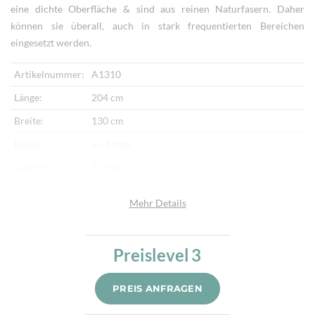
eine dichte Oberfläche & sind aus reinen Naturfasern. Daher
können sie überall, auch in stark frequentierten Bereichen
eingesetzt werden.
Artikelnummer:
A1310
Länge:
204 cm
Breite:
130 cm
Höhe:
+/- 6 mm
Gewicht:
9,00 kg
Herkunftsland:
Iran
Mehr Details
Flor:
Schafwolle
Kette:
Schafwolle
Preislevel
3
Alter:
Halbantik
Knotendichte:
280.000/m²
PREIS ANFRAGEN
Verarbeitung:
Handgeknüpft