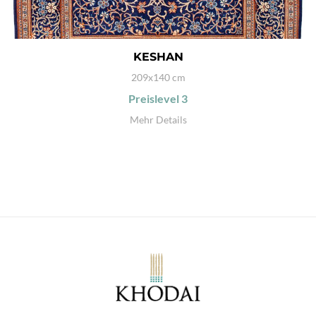
KESHAN
209x140 cm
Preislevel
3
Mehr Details