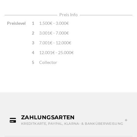
Highlights:
Natürliche Schafwolle, Von Hand geknüpft,
Traditionelle Machart
Preis Info
Preislevel
1
1.500€ - 3.000€
2
3.001€ - 7.000€
3
7.001€ - 12.000€
4
12.001€ - 25.000€
5
Collector
ZAHLUNGSARTEN
KREDITKARTE, PAYPAL, KLARNA- & BANKÜBERWEISUNG