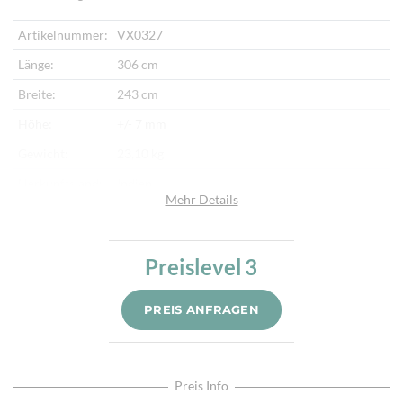
Artikelnummer:
VX0327
Länge:
306 cm
Breite:
243 cm
Höhe:
+/- 7 mm
Gewicht:
23,10 kg
Herkunftsland:
Indien
Mehr Details
Flor:
Schafwolle, Seide
Kette:
Baumwolle
Preislevel
3
Alter:
Neu
Knotendichte:
270.000/m²
PREIS ANFRAGEN
Verarbeitung:
Sehr fein per Hand geknüpft
Highlights:
Natürliche Schafwolle, Von Hand geknüpft,
Traditionelle Machart
Preis Info