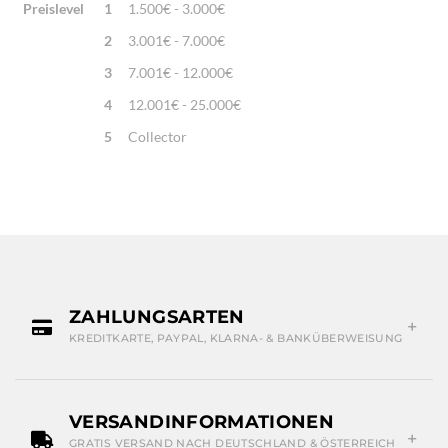
Preislevel
1
1.500€ - 3.000€
2
3.001€ - 7.000€
3
7.001€ - 12.000€
4
12.001€ - 25.000€
5
Collector
ZAHLUNGSARTEN
KREDITKARTE, PAYPAL, KLARNA- & BANKÜBERWEISUNG
VERSANDINFORMATIONEN
GRATIS VERSAND NACH DEUTSCHLAND & ÖSTERREICH