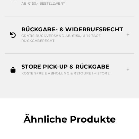
AB €150,- BESTELLWERT
RÜCKGABE- & WIDERRUFSRECHT
GRATIS RÜCKVERSAND AB €150,- & 14 TAGE
RÜCKGABERECHT
STORE PICK-UP & RÜCKGABE
KOSTENFREIE ABHOLUNG & RETOURE IM STORE
Ähnliche Produkte