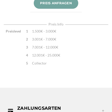
Knotendichte:
850.000/m²
PREIS ANFRAGEN
Verarbeitung:
Sehr fein per Hand geknüpft
Highlights:
Natürliche Schafwolle, Von Hand geknüpft,
Traditionelle Machart
Preis Info
Preislevel
1
1.500€ - 3.000€
2
3.001€ - 7.000€
3
7.001€ - 12.000€
4
12.001€ - 25.000€
5
Collector
ZAHLUNGSARTEN