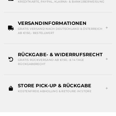
KREDITKARTE, PAYPAL, KLARNA- & BANKÜBERWEISUNG
VERSANDINFORMATIONEN
GRATIS VERSAND NACH DEUTSCHLAND & ÖSTERREICH
AB €150,- BESTELLWERT
RÜCKGABE- & WIDERRUFSRECHT
GRATIS RÜCKVERSAND AB €150,- & 14 TAGE
RÜCKGABERECHT
STORE PICK-UP & RÜCKGABE
KOSTENFREIE ABHOLUNG & RETOURE IM STORE