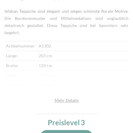
Isfahan Teppiche sind elegant und zeigen schönste florale Motive.
Die Bordürenmuster und Mittelmedalions sind unglaublich
detailreich gestaltet. Diese Teppiche sind bei Sammlern sehr
begehrt.
Artikelnummer:
A1302
Länge:
203 cm
Breite:
128 cm
Höhe:
+/- 7 mm
Gewicht:
8,00 kg
Herkunftsland:
Iran
Mehr Details
Flor:
Schafwolle, Seide
Kette:
Seide
Preislevel
3
Alter:
Neu