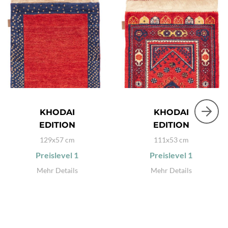
KHODAI
KHODAI
EDITION
EDITION
129x57 cm
111x53 cm
Preislevel
1
Preislevel
1
Mehr Details
Mehr Details