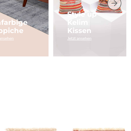
Style up
nfarbige
Kelim
ppiche
Kissen
 ansehen
Jetzt ansehen