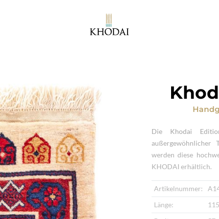
Khoda
Handg
Die Khodai Editio
außergewöhnlicher T
werden diese hochwer
KHODAI erhältlich.
Artikelnummer:
A1
Länge:
115