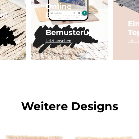
Online
ol
Beratung
&
Ei
Bemusterung
Te
Jetzt ansehen
Jetzt
Weitere Designs