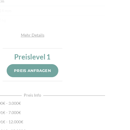
cm
 14 mm
0 kg
n
Mehr Details
afwolle
afwolle
Preislevel
1
u
.000/m²
PREIS ANFRAGEN
r fein per Hand geknüpft
ürliche Schafwolle, Von Hand geknüpft, Traditionelle
hart
Preis Info
00€ - 3.000€
01€ - 7.000€
01€ - 12.000€