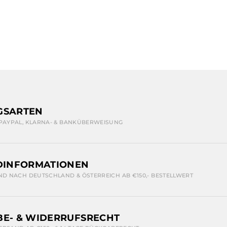
GSARTEN
 PAYPAL, KLARNA- & BANKÜBERWEISUNG
DINFORMATIONEN
ND NACH DEUTSCHLAND & ÖSTERREICH AB €150,- BESTELLWERT
E- & WIDERRUFSRECHT