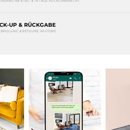
ERSAND AB €150,- & 14 TAGE RÜCKGABERECHT
ICK-UP & RÜCKGABE
ABHOLUNG & RETOURE IM STORE