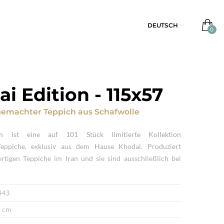
DEUTSCH
i Edition
-
115x57
emachter Teppich
aus
Schafwolle
n ist eine auf 101 Stück limitierte Kollektion
eppiche, exklusiv aus dem Hause Khodai. Produziert
tigen Teppiche im Iran und sie sind ausschließlich bei
443
 cm