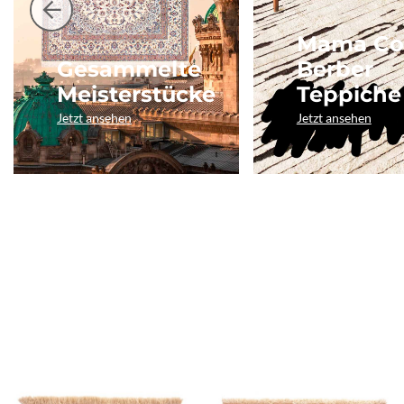
Mama Co
Gesammelte
Berber
Meisterstücke
Teppiche
Jetzt ansehen
Jetzt ansehen