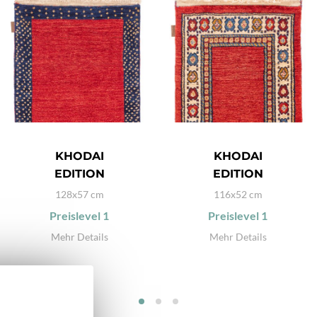
KHODAI
KHODAI
EDITION
EDITION
128x57 cm
116x52 cm
Preislevel
1
Preislevel
1
Mehr Details
Mehr Details