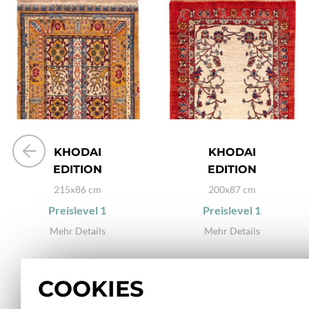
KHODAI
KHODAI
EDITION
EDITION
215x86 cm
200x87 cm
Preislevel
1
Preislevel
1
Mehr Details
Mehr Details
COOKIES