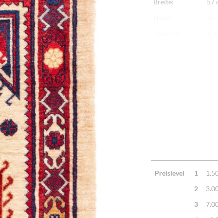
Breite:
57 
Höhe:
+/-
Gewicht:
4,0
Herkunftsland:
Ira
Flor:
Sch
Kette:
Sch
Alter:
Ne
Knotendichte:
190
Verarbeitung:
Seh
Highlights:
Nat
Mac
Preislevel
1
1.5
2
3.0
3
7.0