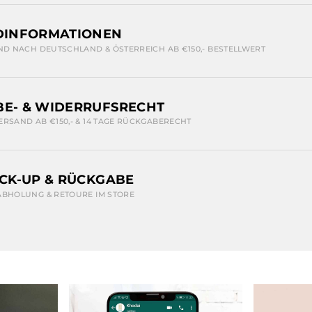
DINFORMATIONEN
ND NACH DEUTSCHLAND & ÖSTERREICH AB €150,- BESTELLWERT
E- & WIDERRUFSRECHT
ERSAND AB €150,- & 14 TAGE RÜCKGABERECHT
ICK-UP & RÜCKGABE
ABHOLUNG & RETOURE IM STORE