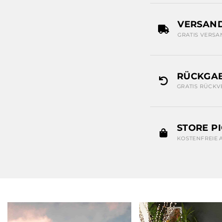
VERSAN
GRATIS VERSA
RÜCKGAB
GRATIS RÜCKV
STORE P
KOSTENFREIE 