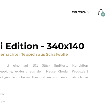
DEUTSCH
 Edition
-
340x140
emachter Teppich
aus
Schafwolle
n ist eine auf 101 Stück limitierte Kollektion
eppiche, exklusiv aus dem Hause Khodai. Produziert
tigen Teppiche im Iran und sie sind ausschließlich bei
482
 cm