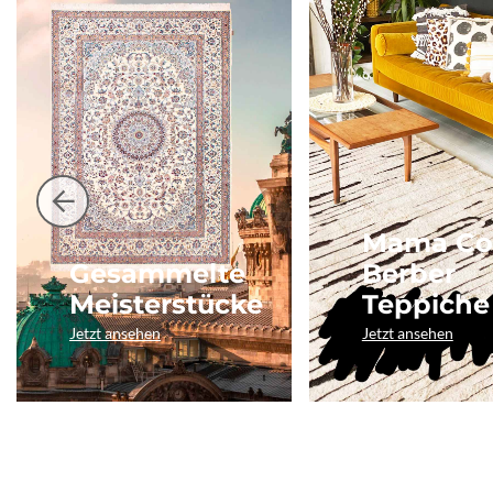
Mama Co
Gesammelte
Berber
Meisterstücke
Teppiche
Jetzt ansehen
Jetzt ansehen