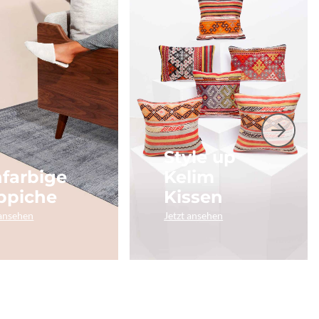
Style up
nfarbige
Kelim
ppiche
Kissen
 ansehen
Jetzt ansehen