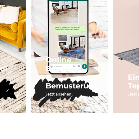
Online
ol
Beratung
&
Ei
Bemusterung
Te
Jetzt ansehen
Jetzt