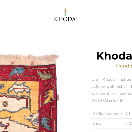
Khodai
Handg
Die Khodai Editio
außergewöhnlicher T
werden diese hochwer
KHODAI erhältlich.
Artikelnummer:
A1
Länge:
340