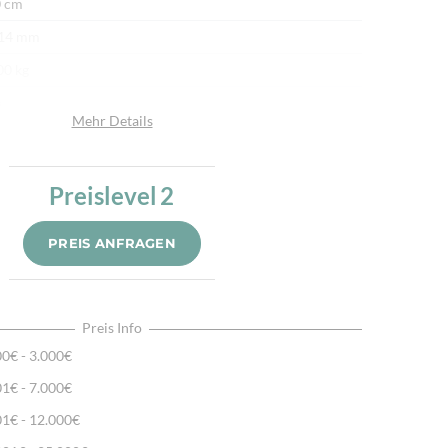
 cm
 14 mm
00 kg
n
Mehr Details
afwolle
afwolle
Preislevel
2
u
.000/m²
PREIS ANFRAGEN
r fein per Hand geknüpft
ürliche Schafwolle, Von Hand geknüpft, Traditionelle
hart
Preis Info
00€ - 3.000€
01€ - 7.000€
01€ - 12.000€