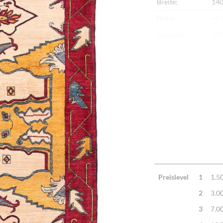
Breite:
140
Höhe:
+/-
Gewicht:
20,
Herkunftsland:
Ira
Flor:
Sch
Kette:
Sch
Alter:
Ne
Knotendichte:
190
Verarbeitung:
Seh
Highlights:
Nat
Mac
Preislevel
1
1.5
2
3.0
3
7.0