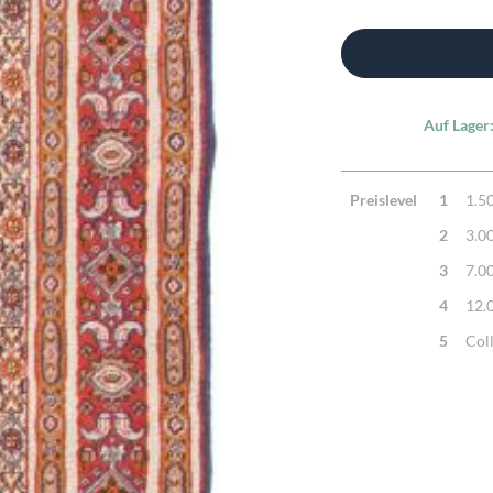
Auf Lager
Preislevel
1
1.5
2
3.0
3
7.0
4
12.
5
Col