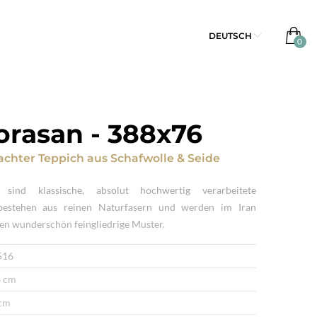
DEUTSCH
orasan
-
388x76
chter Teppich
aus
Schafwolle & Seide
sind klassische, absolut hochwertig verarbeitete
 bestehen aus reinen Naturfasern und werden im Iran
gen wunderschön feingliedrige Muster.
516
 cm
cm