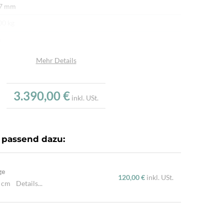
 7 mm
00 kg
n
afwolle, Seide
Mehr Details
umwolle
u
3.390,00 €
inkl. USt.
.000/m²
dgeknüpft
 passend dazu:
ürliche Schafwolle, Von Hand geknüpft, Traditionelle
hart
ge
120,00 €
inkl. USt.
0 cm
Details...