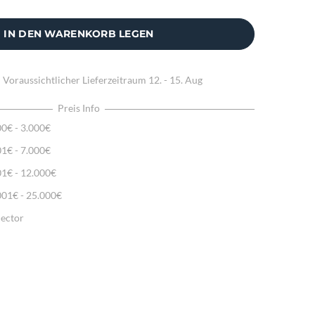
IN DEN WARENKORB LEGEN
:
Voraussichtlicher Lieferzeitraum
12. - 15. Aug
Preis Info
00€ - 3.000€
01€ - 7.000€
01€ - 12.000€
001€ - 25.000€
lector