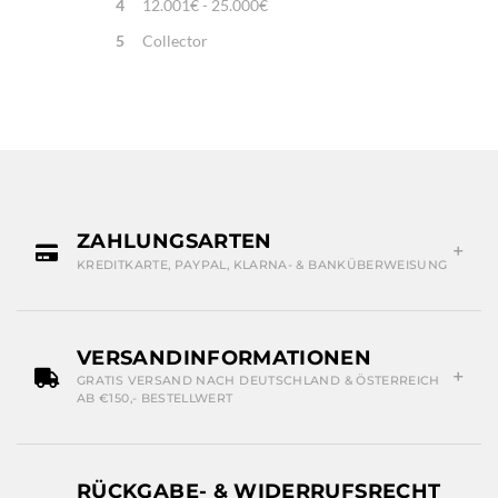
4
12.001€ - 25.000€
5
Collector
ZAHLUNGSARTEN
KREDITKARTE, PAYPAL, KLARNA- & BANKÜBERWEISUNG
VERSANDINFORMATIONEN
GRATIS VERSAND NACH DEUTSCHLAND & ÖSTERREICH
AB €150,- BESTELLWERT
RÜCKGABE- & WIDERRUFSRECHT