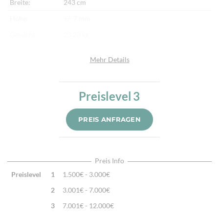
Breite:
243 cm
Höhe:
+/- 7 mm
Gewicht:
23,20 kg
Herkunftsland:
Indien
Mehr Details
Flor:
Schafwolle, Seide
Kette:
Baumwolle
Preislevel
3
Alter:
Neu
Knotendichte:
270.000/m²
PREIS ANFRAGEN
Verarbeitung:
Handgeknüpft
Highlights:
Natürliche Schafwolle, Von Hand geknüpft,
Traditionelle Machart
Preis Info
Preislevel
1
1.500€ - 3.000€
2
3.001€ - 7.000€
3
7.001€ - 12.000€