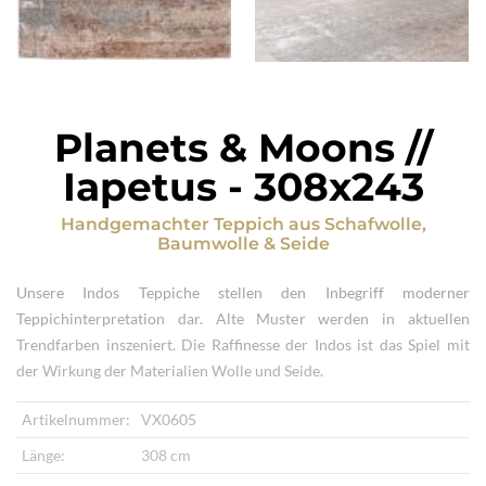
Planets & Moons //
Iapetus
-
308x243
Handgemachter Teppich
aus
Schafwolle,
Baumwolle & Seide
Unsere Indos Teppiche stellen den Inbegriff moderner
Teppichinterpretation dar. Alte Muster werden in aktuellen
Trendfarben inszeniert. Die Raffinesse der Indos ist das Spiel mit
der Wirkung der Materialien Wolle und Seide.
Artikelnummer:
VX0605
Länge:
308 cm