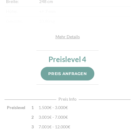
Breite:
248 cm
Höhe:
+/- 7 mm
Gewicht:
23,80 kg
Herkunftsland:
Indien
Mehr Details
Flor:
Schafwolle, Seide
Kette:
Baumwolle
Preislevel
4
Alter:
Neu
Knotendichte:
270.000/m²
PREIS ANFRAGEN
Verarbeitung:
Handgeknüpft
Highlights:
Natürliche Schafwolle, Von Hand geknüpft,
Traditionelle Machart
Preis Info
Preislevel
1
1.500€ - 3.000€
2
3.001€ - 7.000€
3
7.001€ - 12.000€