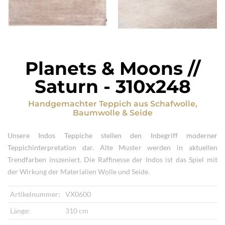
Planets & Moons //
Saturn
-
310x248
Handgemachter Teppich
aus
Schafwolle,
Baumwolle & Seide
Unsere Indos Teppiche stellen den Inbegriff moderner
Teppichinterpretation dar. Alte Muster werden in aktuellen
Trendfarben inszeniert. Die Raffinesse der Indos ist das Spiel mit
der Wirkung der Materialien Wolle und Seide.
Artikelnummer:
VX0600
Länge:
310 cm