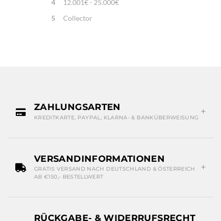
4
12.001€ - 25.000€
5
Collector
ZAHLUNGSARTEN
KREDITKARTE, PAYPAL, KLARNA- & BANKÜBERWEISUNG
VERSANDINFORMATIONEN
GRATIS VERSAND NACH DEUTSCHLAND & ÖSTERREICH
AB €150,- BESTELLWERT
RÜCKGABE- & WIDERRUFSRECHT