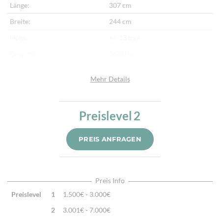
Länge:
307 cm
Breite:
244 cm
Höhe:
+/- 13 mm
Gewicht:
26,00 kg
Herkunftsland:
Indien
Mehr Details
Flor:
Schafwolle, Seide
Kette:
Baumwolle
Preislevel
2
Alter:
Neu
Knotendichte:
180.000/m²
PREIS ANFRAGEN
Verarbeitung:
Handgeknüpft
Preis Info
Preislevel
1
1.500€ - 3.000€
2
3.001€ - 7.000€