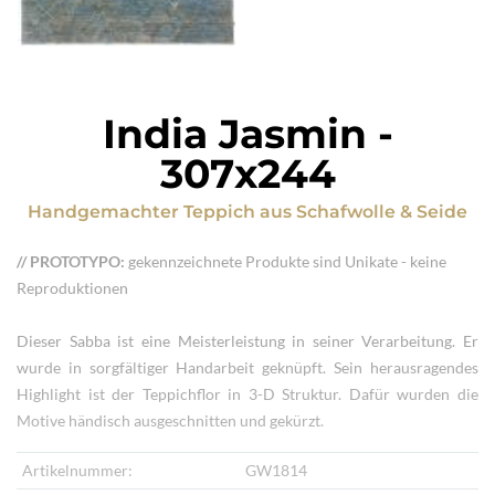
India Jasmin
-
307x244
Handgemachter Teppich
aus
Schafwolle & Seide
// PROTOTYPO:
gekennzeichnete Produkte sind Unikate - keine
Reproduktionen
Dieser Sabba ist eine Meisterleistung in seiner Verarbeitung. Er
wurde in sorgfältiger Handarbeit geknüpft. Sein herausragendes
Highlight ist der Teppichflor in 3-D Struktur. Dafür wurden die
Motive händisch ausgeschnitten und gekürzt.
Artikelnummer:
GW1814