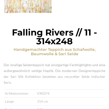
Falling Rivers // 11
-
314x248
Handgemachter Teppich
aus
Schafwolle,
Baumwolle & Sari Seide
Der knallige Seidenteppich hat einzigartige Farbhighlights und eine
außergewöhnlich seidige Haptik. Die modernen Designerteppiche
der Sari Silk Kollektion bestehen aus recycelter Seide indischer
Saris.
Artikelnummer:
VX0374
Länge:
314 cm