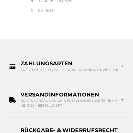
4
12.001€ - 25.000€
5
Collector
ZAHLUNGSARTEN
KREDITKARTE, PAYPAL, KLARNA- & BANKÜBERWEISUNG
VERSANDINFORMATIONEN
GRATIS VERSAND NACH DEUTSCHLAND & ÖSTERREICH
AB €150,- BESTELLWERT
RÜCKGABE- & WIDERRUFSRECHT