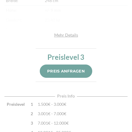
Breite:
248 cm
Höhe:
+/- 9 mm
Gewicht:
23,40 kg
Herkunftsland:
Indien
Mehr Details
Flor:
Schafwolle, Sari Seide
Kette:
Baumwolle
Preislevel
3
Alter:
Neu
Knotendichte:
40.000/m²
PREIS ANFRAGEN
Verarbeitung:
Handgeknüpft
Highlights:
Von Hand geknüpft, Sehr feiner Stoff
Preis Info
Preislevel
1
1.500€ - 3.000€
2
3.001€ - 7.000€
3
7.001€ - 12.000€