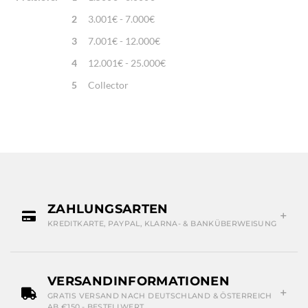
2
3.001€ - 7.000€
3
7.001€ - 12.000€
4
12.001€ - 25.000€
5
Collector
ZAHLUNGSARTEN
KREDITKARTE, PAYPAL, KLARNA- & BANKÜBERWEISUNG
VERSANDINFORMATIONEN
GRATIS VERSAND NACH DEUTSCHLAND & ÖSTERREICH
AB €150,- BESTELLWERT