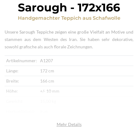
Sarough
-
172x166
Handgemachter Teppich
aus
Schafwolle
Unsere Sarough Teppiche zeigen eine große Vielfalt an Motive und
stammen aus dem Westen des Iran. Sie haben sehr dekorative,
sowohl grafische als auch florale Zeichnungen.
Artikelnummer:
A1207
Länge:
172 cm
Breite:
166 cm
Höhe:
+/- 10 mm
Gewicht:
15,00 kg
Herkunftsland:
Iran
Flor:
Schafwolle
Mehr Details
Kette:
Baumwolle