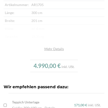
Artikelnummer:
AR1705
Länge:
300 cm
Breite:
201 cm
Höhe:
+/- 6 mm
Gewicht:
18,30 kg
Herkunftsland:
Afghanistan
Mehr Details
Flor:
Schafwolle, Seide
Kette:
Baumwolle
4.990,00 €
inkl. USt.
Alter:
Neu
Knotendichte:
260.000/m²
Verarbeitung:
Sehr fein per Hand geknüpft
Wir empfehlen passend dazu:
Highlights:
Natürliche Schafwolle, Von Hand geknüpft,
Traditionelle Machart
Teppich Unterlage
171,00 €
inkl. USt.
Größe: 300x190 cm
Details...