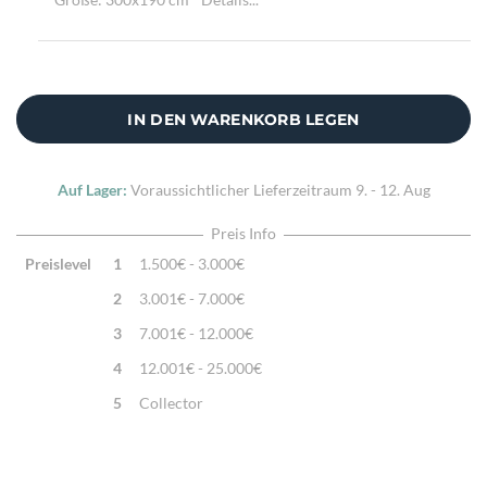
IN DEN WARENKORB LEGEN
Auf Lager:
Voraussichtlicher Lieferzeitraum
9. - 12. Aug
Preis Info
Preislevel
1
1.500€ - 3.000€
2
3.001€ - 7.000€
3
7.001€ - 12.000€
4
12.001€ - 25.000€
5
Collector