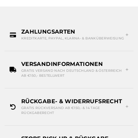
ZAHLUNGSARTEN
KREDITKARTE, PAYPAL, KLARNA- & BANKÜBERWEISUNG
VERSANDINFORMATIONEN
GRATIS VERSAND NACH DEUTSCHLAND & ÖSTERREICH
AB €150,- BESTELLWERT
RÜCKGABE- & WIDERRUFSRECHT
GRATIS RÜCKVERSAND AB €150,- & 14 TAGE
RÜCKGABERECHT