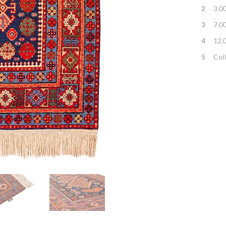
2
3.0
3
7.0
4
12.
5
Col