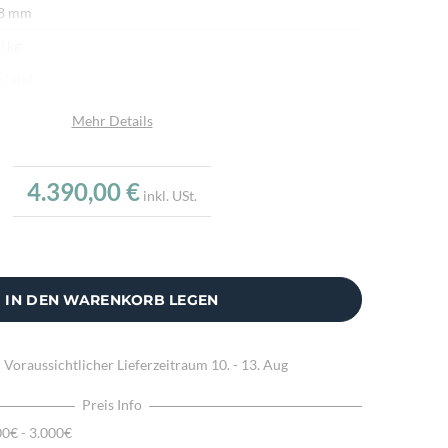
 8 mm
0 kg
sland
afwolle
Mehr Details
afwolle
bantik
4.390,00 €
inkl. USt.
.000/m²
dgeknüpft
ürliche Schafwolle, Von Hand geknüpft, Traditionelle
IN DEN WARENKORB LEGEN
hart
:
Voraussichtlicher Lieferzeitraum
10. - 13. Aug
Preis Info
00€ - 3.000€