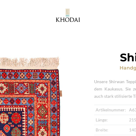
Sh
Handg
Unsere Shirwan Teppi
dem Kaukasus. Sie ze
auch stark stilisierte 
Artikelnummer:
A6
Länge:
215
Breite:
140