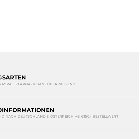
GSARTEN
 PAYPAL, KLARNA- & BANKÜBERWEISUNG
DINFORMATIONEN
ND NACH DEUTSCHLAND & ÖSTERREICH AB €150,- BESTELLWERT