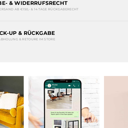
E- & WIDERRUFSRECHT
ERSAND AB €150,- & 14 TAGE RÜCKGABERECHT
ICK-UP & RÜCKGABE
ABHOLUNG & RETOURE IM STORE