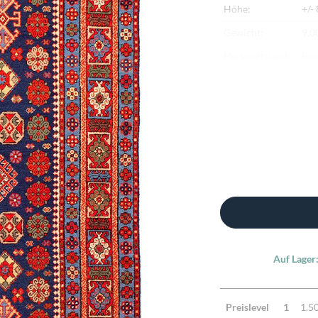
Höhe:
+/-
Gewicht:
9,0
Herkunftsland:
Rus
Flor:
Sch
Kette:
Sch
Alter:
Hal
Knotendichte:
190
Verarbeitung:
Han
Highlights:
Nat
Mac
Auf Lager
Preislevel
1
1.5