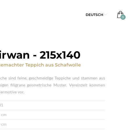
DEUTSCH
irwan
-
215x140
emachter Teppich
aus
Schafwolle
che sind feine, geschmeidige Teppiche und stammen aus
igen filigrane geometrische Muster. Vereinzelt kommen
Tiermotive vor.
31
 cm
 cm