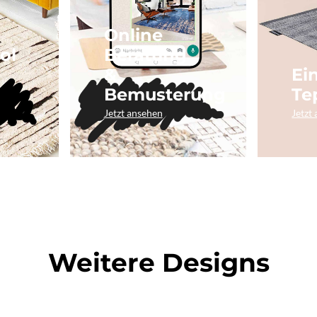
Online
ol
Beratung
&
Ei
Bemusterung
Te
Jetzt ansehen
Jetzt
Weitere Designs