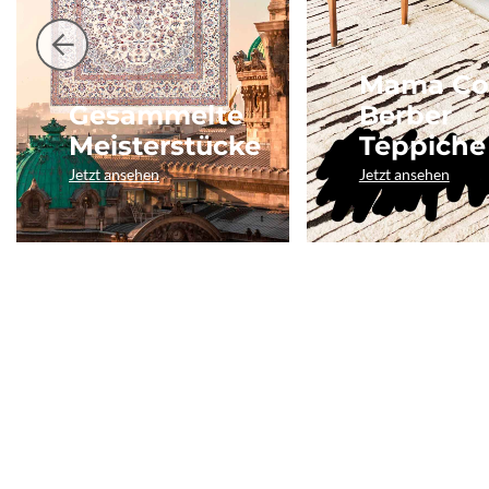
Mama Co
Gesammelte
Berber
Meisterstücke
Teppiche
Jetzt ansehen
Jetzt ansehen