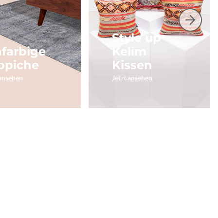
Style up
nfarbige
Kelim
ppiche
Kissen
 ansehen
Jetzt ansehen