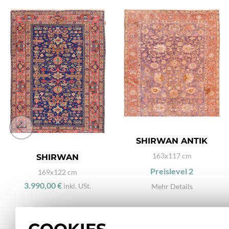
SHIRWAN ANTIK
163x117 cm
SHIRWAN
Preislevel
2
169x122 cm
3.990,00 €
inkl. USt.
Mehr Details