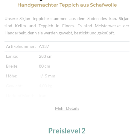
Handgemachter Teppich
aus
Schafwolle
Unsere Sirjan Teppiche stammen aus dem Süden des Iran. Sirjan
sind Kelim und Teppich in Einem. Es sind Meisterwerke der
Handarbeit, denn sie werden gewebt, bestickt und geknüpft.
Artikelnummer:
A137
Länge:
283 cm
Breite:
80 cm
Höhe:
+/- 5 mm
Gewicht:
4,00 kg
Herkunftsland:
Iran
Flor:
Schafwolle
Mehr Details
Kette:
Schafwolle
Alter:
Neu
Preislevel
2