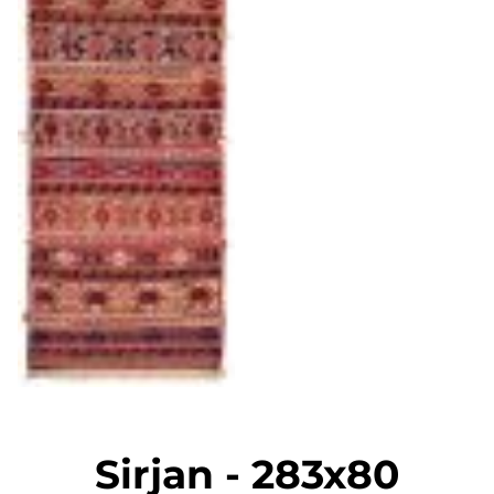
Sirjan
-
283x80