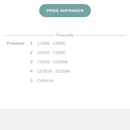
Verarbeitung:
Sehr fein per Hand gewebt & bestickt
PREIS ANFRAGEN
Highlights:
Klassisches Kelimmotiv, Natürliche Schafwolle,
Traditionell handgewebt
Preis Info
Preislevel
1
1.500€ - 3.000€
2
3.001€ - 7.000€
3
7.001€ - 12.000€
4
12.001€ - 25.000€
5
Collector