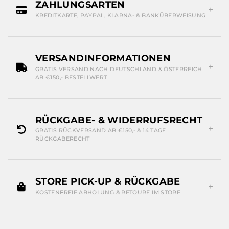
ZAHLUNGSARTEN
KREDITKARTE, PAYPAL, KLARNA- & BANKÜBERWEISUNG
VERSANDINFORMATIONEN
GRATIS VERSAND NACH DEUTSCHLAND & ÖSTERREICH
AB €150,- BESTELLWERT
RÜCKGABE- & WIDERRUFSRECHT
GRATIS RÜCKVERSAND AB €150,- & 14 TAGE
RÜCKGABERECHT
STORE PICK-UP & RÜCKGABE
KOSTENFREIE ABHOLUNG & RETOURE IM STORE