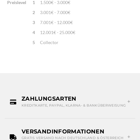
Preislevel
1
1.500€ - 3.000€
2
3.001€ - 7.000€
3
7.001€ - 12.000€
4
12.001€ - 25.000€
5
Collector
ZAHLUNGSARTEN
KREDITKARTE, PAYPAL, KLARNA- & BANKÜBERWEISUNG
VERSANDINFORMATIONEN
GRATIS VERSAND NACH DEUTSCHLAND & ÖSTERREICH