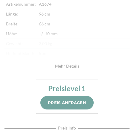
Artikelnummer:
A1674
Länge:
96 cm
Breite:
66 cm
Höhe:
+/- 10 mm
Gewicht:
3,00 kg
Herkunftsland:
Iran
Flor:
Schafwolle, Seide
Mehr Details
Kette:
Baumwolle
Alter:
Neu
Preislevel
1
Knotendichte:
190.000/m²
PREIS ANFRAGEN
Verarbeitung:
Sehr fein per Hand geknüpft
Highlights:
Natürliche Schafwolle, Von Hand geknüpft,
Traditionelle Machart
Preis Info