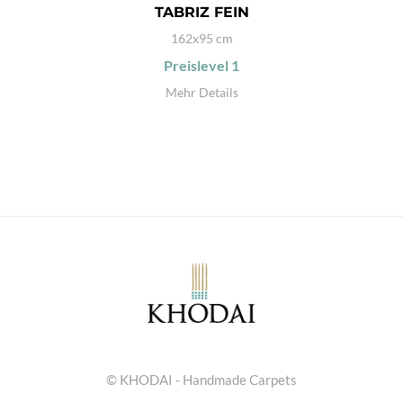
TABRIZ FEIN
162x95 cm
Preislevel
1
Mehr Details
© KHODAI - Handmade Carpets