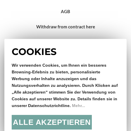
AGB
Withdraw from contract here
Impressum
COOKIES
Wir verwenden Cookies, um Ihnen ein besseres
Gratis Versand & Rückversand
Browsing-Erlebnis zu bieten, personalisierte
Werbung oder Inhalte anzuzeigen und das
ab €150,- Bestellwert
Nutzungsverhalten zu analysieren. Durch Klicken auf
„Alle akzeptieren“ stimmen Sie der Verwendung von
14 Tage Rückgaberecht
Cookies auf unserer Website zu. Details finden sie in
unserer Datenschutzrichtline.
Mehr...
ALLE AKZEPTIEREN