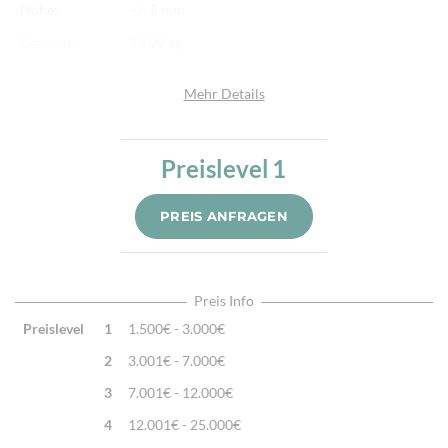
Höhe:
+/- 5 mm
Gewicht:
18,00 kg
Herkunftsland:
Iran
Mehr Details
Flor:
Schafwolle
Kette:
Baumwolle
Preislevel
1
Alter:
Halbantik
Knotendichte:
190.000/m²
PREIS ANFRAGEN
Verarbeitung:
Handgeknüpft
Highlights:
Natürliche Schafwolle, Von Hand geknüpft,
Traditionelle Machart
Preis Info
Preislevel
1
1.500€ - 3.000€
2
3.001€ - 7.000€
3
7.001€ - 12.000€
4
12.001€ - 25.000€