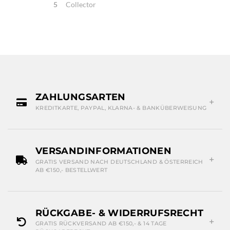
5
Collector
ZAHLUNGSARTEN
KREDITKARTE, PAYPAL, KLARNA- & BANKÜBERWEISUNG
VERSANDINFORMATIONEN
GRATIS VERSAND NACH DEUTSCHLAND & ÖSTERREICH
AB €150,- BESTELLWERT
RÜCKGABE- & WIDERRUFSRECHT
GRATIS RÜCKVERSAND AB €150,- & 14 TAGE