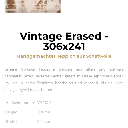
Vintage Erased
-
306x241
Handgemachter Teppich
aus
Schafwolle
Unsere Vintage Teppiche werden aus alten und antiken,
handgeknüpften Perserteppichen gefertigt. Diese Teppiche werden
im Iran in vielen Schritten bearbeitet und veredelt, bis sie ihren
einzigartigen Look erhalten.
Artikelnummer:
VY1026
Länge:
306 cm
Breite:
241 cm